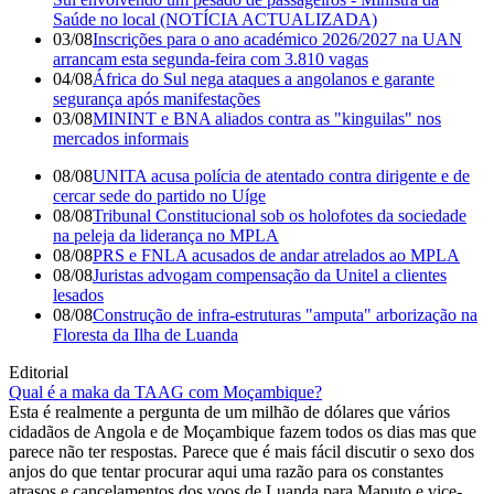
Saúde no local (NOTÍCIA ACTUALIZADA)
03/08
Inscrições para o ano académico 2026/2027 na UAN
arrancam esta segunda-feira com 3.810 vagas
04/08
África do Sul nega ataques a angolanos e garante
segurança após manifestações
03/08
MININT e BNA aliados contra as "kinguilas" nos
mercados informais
08/08
UNITA acusa polícia de atentado contra dirigente e de
cercar sede do partido no Uíge
08/08
Tribunal Constitucional sob os holofotes da sociedade
na peleja da liderança no MPLA
08/08
PRS e FNLA acusados de andar atrelados ao MPLA
08/08
Juristas advogam compensação da Unitel a clientes
lesados
08/08
Construção de infra-estruturas "amputa" arborização na
Floresta da Ilha de Luanda
Editorial
Qual é a maka da TAAG com Moçambique?
Esta é realmente a pergunta de um milhão de dólares que vários
cidadãos de Angola e de Moçambique fazem todos os dias mas que
parece não ter respostas. Parece que é mais fácil discutir o sexo dos
anjos do que tentar procurar aqui uma razão para os constantes
atrasos e cancelamentos dos voos de Luanda para Maputo e vice-