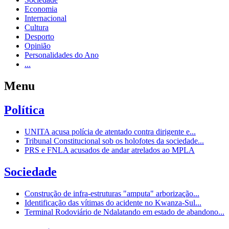
Economia
Internacional
Cultura
Desporto
Opinião
Personalidades do Ano
...
Menu
Política
UNITA acusa polícia de atentado contra dirigente e...
Tribunal Constitucional sob os holofotes da sociedade...
PRS e FNLA acusados de andar atrelados ao MPLA
Sociedade
Construção de infra-estruturas "amputa" arborização...
Identificação das vítimas do acidente no Kwanza-Sul...
Terminal Rodoviário de Ndalatando em estado de abandono...