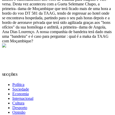
versa. Desta vez aconteceu com a Gueta Selemane Chapo, a
primeira- dama de Moçambique que terá ficado mais de uma hora a
bordo do voo DT 581 da TAAG, tendo de regressar ao hotel onde
se encontrava hospedada, partindo para o seu país horas depois e a
bordo de aeronave privada que terá sido agilizada graças aos "bons
ofícios" da sua homóloga e anfitriã, a primeira- dama de Angola,
Ana Dias Lourenço. A nossa companhia de bandeira terá dado mais
uma "bandeira" e é caso para perguntar : qual é a maka da TAAG
com Moçambique?
© Novo Jornal, 2026
Todos os direitos reservados
Fundado em 2008
SECÇÕES
Política
Sociedade
Economia
Internacional
Cultura
Desporto
Opinião