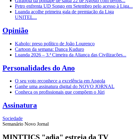
Girabola dá pontapé de saída 22 de Agosto com dérbis...
Petro enfrenta UD Songo em Setembro pelo acesso à Liga...
Luanda acolhe primeira gala de premiação da Liga
UNITEL...
Opinião
Kaholo: preso político de João Lourenço
Cartoon da semana: Dança Kuduro
Luanda 2026 – 3.ª Cimeira da Aliança das Civilizações...
Personalidades do Ano
O seu voto reconhece a excelência em Angola
Ganhe uma assinatura digital do NOVO JORNAL
Conheça os profissionais que compõem o Júri
Assinatura
Sociedade
Semanário Novo Jornal
MINTTICS "adia" estreia da TV