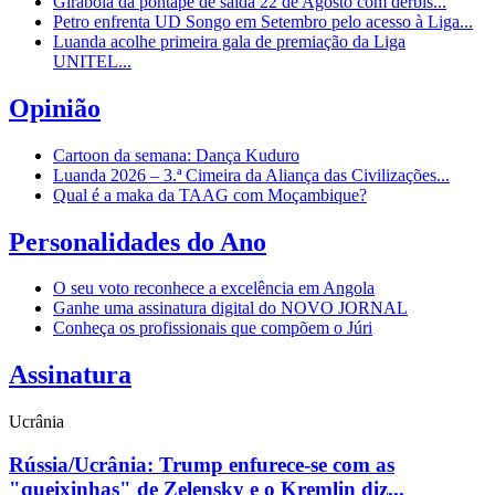
Girabola dá pontapé de saída 22 de Agosto com dérbis...
Petro enfrenta UD Songo em Setembro pelo acesso à Liga...
Luanda acolhe primeira gala de premiação da Liga
UNITEL...
Opinião
Cartoon da semana: Dança Kuduro
Luanda 2026 – 3.ª Cimeira da Aliança das Civilizações...
Qual é a maka da TAAG com Moçambique?
Personalidades do Ano
O seu voto reconhece a excelência em Angola
Ganhe uma assinatura digital do NOVO JORNAL
Conheça os profissionais que compõem o Júri
Assinatura
Ucrânia
Rússia/Ucrânia: Trump enfurece-se com as
"queixinhas" de Zelensky e o Kremlin diz...