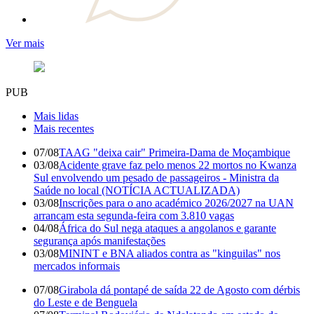
Ver mais
PUB
Mais lidas
Mais recentes
07/08
TAAG "deixa cair" Primeira-Dama de Moçambique
03/08
Acidente grave faz pelo menos 22 mortos no Kwanza
Sul envolvendo um pesado de passageiros - Ministra da
Saúde no local (NOTÍCIA ACTUALIZADA)
03/08
Inscrições para o ano académico 2026/2027 na UAN
arrancam esta segunda-feira com 3.810 vagas
04/08
África do Sul nega ataques a angolanos e garante
segurança após manifestações
03/08
MININT e BNA aliados contra as "kinguilas" nos
mercados informais
07/08
Girabola dá pontapé de saída 22 de Agosto com dérbis
do Leste e de Benguela