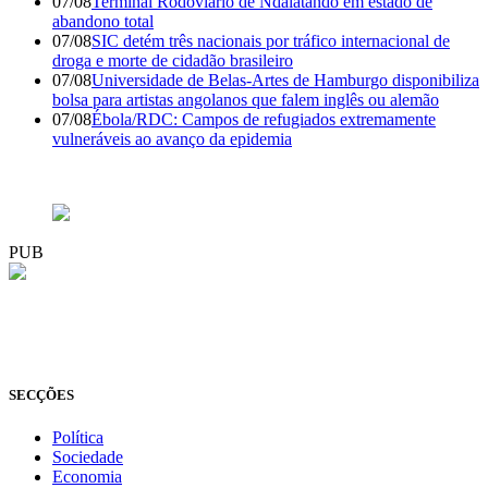
07/08
Terminal Rodoviário de Ndalatando em estado de
abandono total
07/08
SIC detém três nacionais por tráfico internacional de
droga e morte de cidadão brasileiro
07/08
Universidade de Belas-Artes de Hamburgo disponibiliza
bolsa para artistas angolanos que falem inglês ou alemão
07/08
Ébola/RDC: Campos de refugiados extremamente
vulneráveis ao avanço da epidemia
PUB
© Novo Jornal, 2026
Todos os direitos reservados
Fundado em 2008
SECÇÕES
Política
Sociedade
Economia