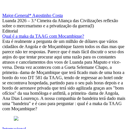
Major-General* Agostinho Costa
Luanda 2026 – 3.ª Cimeira da Aliança das Civilizações reflexão
sobre o mercenarismo e a privatização da guerra(I)
Editorial
Qual é a maka da TAAG com Moçambique?
Esta é realmente a pergunta de um milhão de dólares que vários
cidadãos de Angola e de Moçambique fazem todos os dias mas que
parece não ter respostas. Parece que é mais fácil discutir o sexo dos
anjos do que tentar procurar aqui uma razão para os constantes
atrasos e cancelamentos dos voos de Luanda para Maputo e vice-
versa. Desta vez aconteceu com a Gueta Selemane Chapo, a
primeira- dama de Moçambique que terá ficado mais de uma hora a
bordo do voo DT 581 da TAAG, tendo de regressar ao hotel onde
se encontrava hospedada, partindo para o seu país horas depois e a
bordo de aeronave privada que terá sido agilizada graças aos "bons
ofícios" da sua homóloga e anfitriã, a primeira- dama de Angola,
Ana Dias Lourenço. A nossa companhia de bandeira terá dado mais
uma "bandeira" e é caso para perguntar : qual é a maka da TAAG
com Moçambique?
Internacional