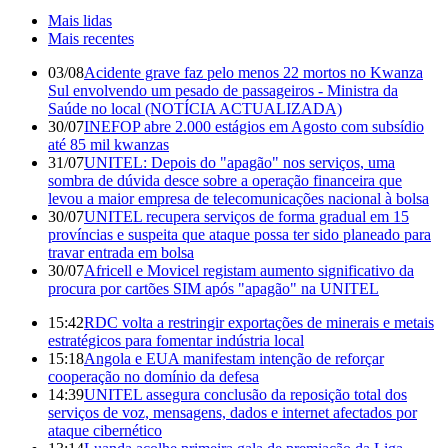
Mais lidas
Mais recentes
03/08
Acidente grave faz pelo menos 22 mortos no Kwanza
Sul envolvendo um pesado de passageiros - Ministra da
Saúde no local (NOTÍCIA ACTUALIZADA)
30/07
INEFOP abre 2.000 estágios em Agosto com subsídio
até 85 mil kwanzas
31/07
UNITEL: Depois do "apagão" nos serviços, uma
sombra de dúvida desce sobre a operação financeira que
levou a maior empresa de telecomunicações nacional à bolsa
30/07
UNITEL recupera serviços de forma gradual em 15
províncias e suspeita que ataque possa ter sido planeado para
travar entrada em bolsa
30/07
Africell e Movicel registam aumento significativo da
procura por cartões SIM após "apagão" na UNITEL
15:42
RDC volta a restringir exportações de minerais e metais
estratégicos para fomentar indústria local
15:18
Angola e EUA manifestam intenção de reforçar
cooperação no domínio da defesa
14:39
UNITEL assegura conclusão da reposição total dos
serviços de voz, mensagens, dados e internet afectados por
ataque cibernético