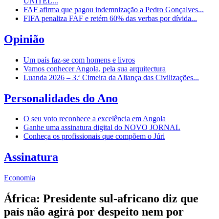
UNITEL...
FAF afirma que pagou indemnização a Pedro Gonçalves...
FIFA penaliza FAF e retém 60% das verbas por dívida...
Opinião
Um país faz-se com homens e livros
Vamos conhecer Angola, pela sua arquitectura
Luanda 2026 – 3.ª Cimeira da Aliança das Civilizações...
Personalidades do Ano
O seu voto reconhece a excelência em Angola
Ganhe uma assinatura digital do NOVO JORNAL
Conheça os profissionais que compõem o Júri
Assinatura
Economia
África: Presidente sul-africano diz que
país não agirá por despeito nem por