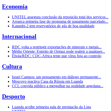
Economia
UNITEL assegura conclusão da reposição total dos serviços...
Arranca primeira fase do programa de pagamento parcelado...
Katambi-2 tem reservatórios de gás de boa qualidade
Internacional
RDC volta a restringir exportações de minerais e metais...
Médio Oriente: Estreito de Ormuz pode reabrir a qualquer...
Ébola/RDC: CDC-Africa teme que vírus fuja ao controlo
Cultura
Israel Campos: um pensamento em diálogo permanente...
Moscovo reactiva Casa da Rússia em Luanda
CCL convida público a mergulhar na oralidade angolana...
Desporto
Luanda acolhe primeira gala de premiação da Liga