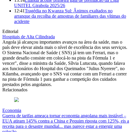
13:14
Luanda acolhe primeira gala de premiação da Liga
UNITEL Girabola 2025/26
12:41
Tragédia no Kwanza Sul: Ânimos exaltados no
arranque da recolha de amostras de familiares das vítimas do
acidente
Editorial
Hospitais de Alta Cilindrada
Angola já alcançou importantes avanços na área da saúde, mas o
país deve elevar ainda mais o nível de excelência dos seus serviços.
O Sistema Nacional de Saúde ( SNS) já tem um Ferrari, mas o
grande desafio consiste em colocá-lo na pista da Fórmula 1 e
vencer", disse a ministra da Saúde, Sílvia Lutucuta, quando falava
aos funcionários do Hospital dos Queimados "Julius Nyerere", no
Kilamba, avançando que o SNS vai contar com um Ferrari a correr
na pista de Fórmula 1 para ganhar a competição dos cuidados
prestados pelos angolanos.
Relacionados
Economia
Guerra de tarifas ameaça tornar economia angolana mais instável –
EUA atiram 145% contra a China e Pequim riposta com 125%, eis a
receita para o desastre mundial... mas parece estar a emergir uma
solução