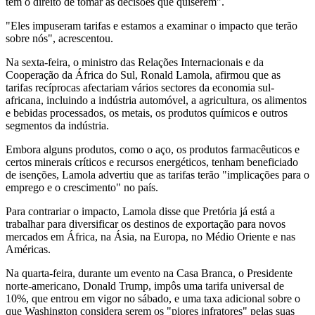
têm o direito de tomar as decisões que quiserem".
"Eles impuseram tarifas e estamos a examinar o impacto que terão
sobre nós", acrescentou.
Na sexta-feira, o ministro das Relações Internacionais e da
Cooperação da África do Sul, Ronald Lamola, afirmou que as
tarifas recíprocas afectariam vários sectores da economia sul-
africana, incluindo a indústria automóvel, a agricultura, os alimentos
e bebidas processados, os metais, os produtos químicos e outros
segmentos da indústria.
Embora alguns produtos, como o aço, os produtos farmacêuticos e
certos minerais críticos e recursos energéticos, tenham beneficiado
de isenções, Lamola advertiu que as tarifas terão "implicações para o
emprego e o crescimento" no país.
Para contrariar o impacto, Lamola disse que Pretória já está a
trabalhar para diversificar os destinos de exportação para novos
mercados em África, na Ásia, na Europa, no Médio Oriente e nas
Américas.
Na quarta-feira, durante um evento na Casa Branca, o Presidente
norte-americano, Donald Trump, impôs uma tarifa universal de
10%, que entrou em vigor no sábado, e uma taxa adicional sobre o
que Washington considera serem os "piores infratores" pelas suas