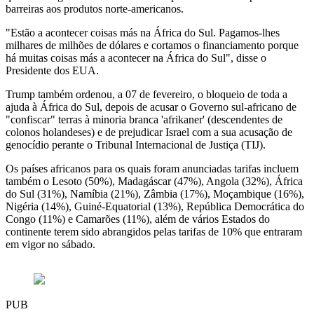
barreiras aos produtos norte-americanos.
"Estão a acontecer coisas más na África do Sul. Pagamos-lhes
milhares de milhões de dólares e cortamos o financiamento porque
há muitas coisas más a acontecer na África do Sul", disse o
Presidente dos EUA.
Trump também ordenou, a 07 de fevereiro, o bloqueio de toda a
ajuda à África do Sul, depois de acusar o Governo sul-africano de
"confiscar" terras à minoria branca 'afrikaner' (descendentes de
colonos holandeses) e de prejudicar Israel com a sua acusação de
genocídio perante o Tribunal Internacional de Justiça (TIJ).
Os países africanos para os quais foram anunciadas tarifas incluem
também o Lesoto (50%), Madagáscar (47%), Angola (32%), África
do Sul (31%), Namíbia (21%), Zâmbia (17%), Moçambique (16%),
Nigéria (14%), Guiné-Equatorial (13%), República Democrática do
Congo (11%) e Camarões (11%), além de vários Estados do
continente terem sido abrangidos pelas tarifas de 10% que entraram
em vigor no sábado.
PUB