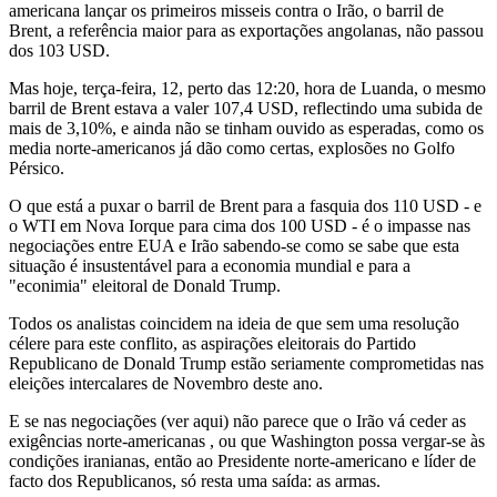
americana lançar os primeiros misseis contra o Irão, o barril de
Brent, a referência maior para as exportações angolanas, não passou
dos 103 USD.
Mas hoje, terça-feira, 12, perto das 12:20, hora de Luanda, o mesmo
barril de Brent estava a valer 107,4 USD, reflectindo uma subida de
mais de 3,10%, e ainda não se tinham ouvido as esperadas, como os
media norte-americanos já dão como certas, explosões no Golfo
Pérsico.
O que está a puxar o barril de Brent para a fasquia dos 110 USD - e
o WTI em Nova Iorque para cima dos 100 USD - é o impasse nas
negociações entre EUA e Irão sabendo-se como se sabe que esta
situação é insustentável para a economia mundial e para a
"econimia" eleitoral de Donald Trump.
Todos os analistas coincidem na ideia de que sem uma resolução
célere para este conflito, as aspirações eleitorais do Partido
Republicano de Donald Trump estão seriamente comprometidas nas
eleições intercalares de Novembro deste ano.
E se nas negociações (ver aqui) não parece que o Irão vá ceder as
exigências norte-americanas , ou que Washington possa vergar-se às
condições iranianas, então ao Presidente norte-americano e líder de
facto dos Republicanos, só resta uma saída: as armas.