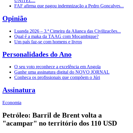
UNITEL...
FAF afirma que pagou indemnização a Pedro Gonçalves...
Opinião
Luanda 2026 – 3.ª Cimeira da Aliança das Civilizações...
Qual é a maka da TAAG com Moçambique?
Um país faz-se com homens e livros
Personalidades do Ano
O seu voto reconhece a excelência em Angola
Ganhe uma assinatura digital do NOVO JORNAL
Conheça os profissionais que compõem o Júri
Assinatura
Economia
Petróleo: Barril de Brent volta a
"acampar" no território dos 110 USD