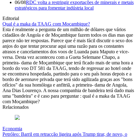
06/08
RDC volta a restringir exportações de minerais e metais
estratégicos para fomentar indústria local
Editorial
Qual é a maka da TAAG com Moçambique?
Esta é realmente a pergunta de um milhão de dólares que vários
cidadãos de Angola e de Moçambique fazem todos os dias mas que
parece não ter respostas. Parece que é mais fácil discutir o sexo dos
anjos do que tentar procurar aqui uma razão para os constantes
atrasos e cancelamentos dos voos de Luanda para Maputo e vice-
versa. Desta vez aconteceu com a Gueta Selemane Chapo, a
primeira- dama de Moçambique que terá ficado mais de uma hora a
bordo do voo DT 581 da TAAG, tendo de regressar ao hotel onde
se encontrava hospedada, partindo para o seu país horas depois e a
bordo de aeronave privada que terá sido agilizada graças aos "bons
ofícios" da sua homóloga e anfitriã, a primeira- dama de Angola,
Ana Dias Lourenço. A nossa companhia de bandeira terá dado mais
uma "bandeira" e é caso para perguntar : qual é a maka da TAAG
com Moçambique?
Relacionados
Economia
Petróleo: Barril em retracção ligeira após Trump tirar, de novo, o