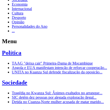
Economia
Internacional
Cultura
Desporto
Opinião
Personalidades do Ano
...
Menu
Política
TAAG "deixa cair" Primeira-Dama de Moçambique
Angola e EUA manifestam intenção de reforçar cooperação...
UNITA no Kuanza Sul defende fiscalização da oposição...
Sociedade
Tragédia no Kwanza Sul: Ânimos exaltados no arranque...
SIC detém dez pessoas por alegada exploração ilegal...
Detida no Cuanza-Norte mulher acusada de matar marido...