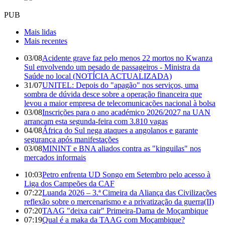
PUB
Mais lidas
Mais recentes
03/08
Acidente grave faz pelo menos 22 mortos no Kwanza
Sul envolvendo um pesado de passageiros - Ministra da
Saúde no local (NOTÍCIA ACTUALIZADA)
31/07
UNITEL: Depois do "apagão" nos serviços, uma
sombra de dúvida desce sobre a operação financeira que
levou a maior empresa de telecomunicações nacional à bolsa
03/08
Inscrições para o ano académico 2026/2027 na UAN
arrancam esta segunda-feira com 3.810 vagas
04/08
África do Sul nega ataques a angolanos e garante
segurança após manifestações
03/08
MININT e BNA aliados contra as "kinguilas" nos
mercados informais
10:03
Petro enfrenta UD Songo em Setembro pelo acesso à
Liga dos Campeões da CAF
07:22
Luanda 2026 – 3.ª Cimeira da Aliança das Civilizações
reflexão sobre o mercenarismo e a privatização da guerra(II)
07:20
TAAG "deixa cair" Primeira-Dama de Moçambique
07:19
Qual é a maka da TAAG com Moçambique?