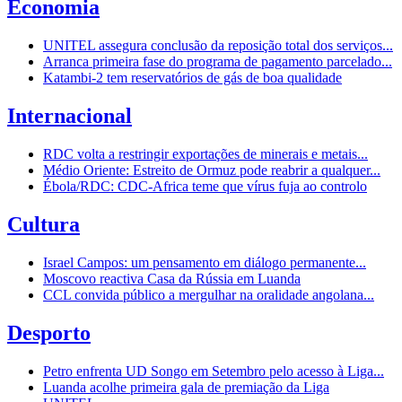
Economia
UNITEL assegura conclusão da reposição total dos serviços...
Arranca primeira fase do programa de pagamento parcelado...
Katambi-2 tem reservatórios de gás de boa qualidade
Internacional
RDC volta a restringir exportações de minerais e metais...
Médio Oriente: Estreito de Ormuz pode reabrir a qualquer...
Ébola/RDC: CDC-Africa teme que vírus fuja ao controlo
Cultura
Israel Campos: um pensamento em diálogo permanente...
Moscovo reactiva Casa da Rússia em Luanda
CCL convida público a mergulhar na oralidade angolana...
Desporto
Petro enfrenta UD Songo em Setembro pelo acesso à Liga...
Luanda acolhe primeira gala de premiação da Liga