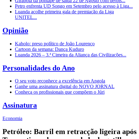
Girabola dá pontapé de saída 22 de Agosto com dérbis...
Petro enfrenta UD Songo em Setembro pelo acesso à Liga...
Luanda acolhe primeira gala de premiação da Liga
UNITEL...
Opinião
Kaholo: preso político de João Lourenço
Cartoon da semana: Dança Kuduro
Luanda 2026 – 3.ª Cimeira da Aliança das Civilizações...
Personalidades do Ano
O seu voto reconhece a excelência em Angola
Ganhe uma assinatura digital do NOVO JORNAL
Conheça os profissionais que compõem o Júri
Assinatura
Economia
Petróleo: Barril em retracção ligeira após