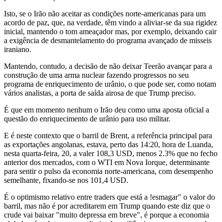
Isto, se o Irão não aceitar as condições norte-americanas para um
acordo de paz, que, na verdade, têm vindo a aliviar-se da sua rigidez
inicial, mantendo o tom ameaçador mas, por exemplo, deixando cair
a exigência de desmantelamento do programa avançado de misseis
iraniano.
Mantendo, contudo, a decisão de não deixar Teerão avançar para a
construção de uma arma nuclear fazendo progressos no seu
programa de enriquecimento de urânio, o que pode ser, como notam
vários analistas, a porta de saída airosa de que Trump preciso.
É que em momento nenhum o Irão deu como uma aposta oficial a
questão do enriquecimento de urânio para uso militar.
E é neste contexto que o barril de Brent, a referência principal para
as exportações angolanas, estava, perto das 14:20, hora de Luanda,
nesta quarta-feira, 20, a valer 108,3 USD, menos 2.3% que no fecho
anterior dos mercados, com o WTI em Nova Iorque, determinante
para sentir o pulso da economia norte-americana, com desempenho
semelhante, fixando-se nos 101,4 USD.
É o optimismo relativo entre traders que está a !esmagar" o valor do
barril, mas não é por acreditarem em Trump quando este diz que o
crude vai baixar "muito depressa em breve", é porque a economia