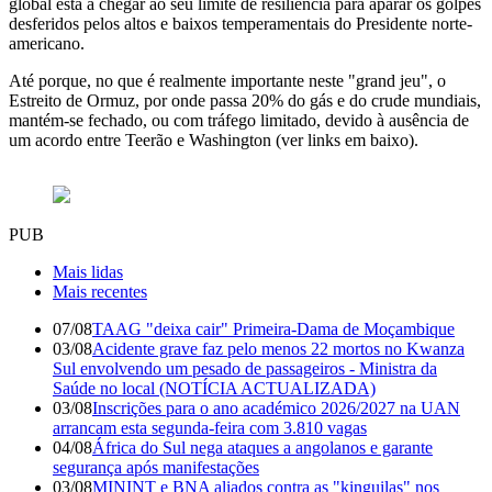
global está a chegar ao seu limite de resiliência para aparar os golpes
desferidos pelos altos e baixos temperamentais do Presidente norte-
americano.
Até porque, no que é realmente importante neste "grand jeu", o
Estreito de Ormuz, por onde passa 20% do gás e do crude mundiais,
mantém-se fechado, ou com tráfego limitado, devido à ausência de
um acordo entre Teerão e Washington (ver links em baixo).
PUB
Mais lidas
Mais recentes
07/08
TAAG "deixa cair" Primeira-Dama de Moçambique
03/08
Acidente grave faz pelo menos 22 mortos no Kwanza
Sul envolvendo um pesado de passageiros - Ministra da
Saúde no local (NOTÍCIA ACTUALIZADA)
03/08
Inscrições para o ano académico 2026/2027 na UAN
arrancam esta segunda-feira com 3.810 vagas
04/08
África do Sul nega ataques a angolanos e garante
segurança após manifestações
03/08
MININT e BNA aliados contra as "kinguilas" nos