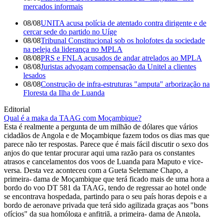
mercados informais
08/08
UNITA acusa polícia de atentado contra dirigente e de
cercar sede do partido no Uíge
08/08
Tribunal Constitucional sob os holofotes da sociedade
na peleja da liderança no MPLA
08/08
PRS e FNLA acusados de andar atrelados ao MPLA
08/08
Juristas advogam compensação da Unitel a clientes
lesados
08/08
Construção de infra-estruturas "amputa" arborização na
Floresta da Ilha de Luanda
Editorial
Qual é a maka da TAAG com Moçambique?
Esta é realmente a pergunta de um milhão de dólares que vários
cidadãos de Angola e de Moçambique fazem todos os dias mas que
parece não ter respostas. Parece que é mais fácil discutir o sexo dos
anjos do que tentar procurar aqui uma razão para os constantes
atrasos e cancelamentos dos voos de Luanda para Maputo e vice-
versa. Desta vez aconteceu com a Gueta Selemane Chapo, a
primeira- dama de Moçambique que terá ficado mais de uma hora a
bordo do voo DT 581 da TAAG, tendo de regressar ao hotel onde
se encontrava hospedada, partindo para o seu país horas depois e a
bordo de aeronave privada que terá sido agilizada graças aos "bons
ofícios" da sua homóloga e anfitriã, a primeira- dama de Angola,