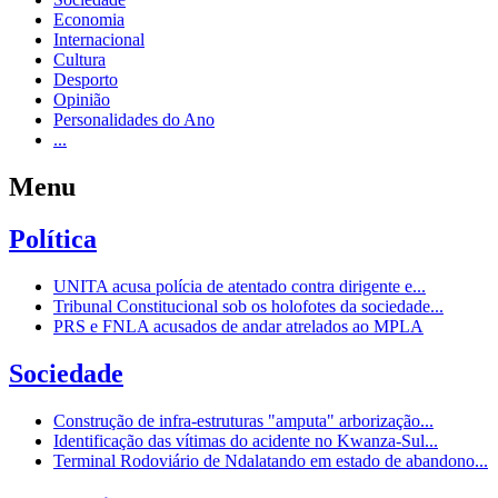
Economia
Internacional
Cultura
Desporto
Opinião
Personalidades do Ano
...
Menu
Política
UNITA acusa polícia de atentado contra dirigente e...
Tribunal Constitucional sob os holofotes da sociedade...
PRS e FNLA acusados de andar atrelados ao MPLA
Sociedade
Construção de infra-estruturas "amputa" arborização...
Identificação das vítimas do acidente no Kwanza-Sul...
Terminal Rodoviário de Ndalatando em estado de abandono...