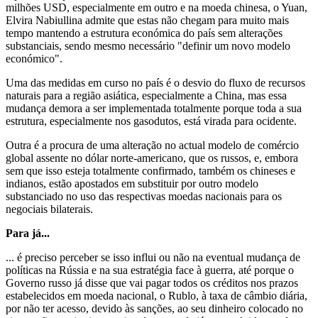
milhões USD, especialmente em outro e na moeda chinesa, o Yuan,
Elvira Nabiullina admite que estas não chegam para muito mais
tempo mantendo a estrutura económica do país sem alterações
substanciais, sendo mesmo necessário "definir um novo modelo
económico".
Uma das medidas em curso no país é o desvio do fluxo de recursos
naturais para a região asiática, especialmente a China, mas essa
mudança demora a ser implementada totalmente porque toda a sua
estrutura, especialmente nos gasodutos, está virada para ocidente.
Outra é a procura de uma alteração no actual modelo de comércio
global assente no dólar norte-americano, que os russos, e, embora
sem que isso esteja totalmente confirmado, também os chineses e
indianos, estão apostados em substituir por outro modelo
substanciado no uso das respectivas moedas nacionais para os
negociais bilaterais.
Para já...
... é preciso perceber se isso influi ou não na eventual mudança de
políticas na Rússia e na sua estratégia face à guerra, até porque o
Governo russo já disse que vai pagar todos os créditos nos prazos
estabelecidos em moeda nacional, o Rublo, à taxa de câmbio diária,
por não ter acesso, devido às sanções, ao seu dinheiro colocado no