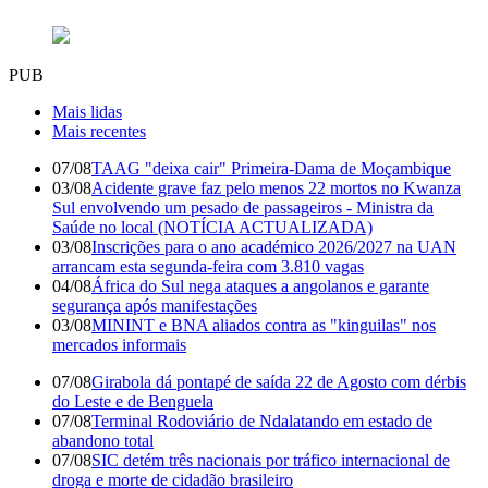
PUB
Mais lidas
Mais recentes
07/08
TAAG "deixa cair" Primeira-Dama de Moçambique
03/08
Acidente grave faz pelo menos 22 mortos no Kwanza
Sul envolvendo um pesado de passageiros - Ministra da
Saúde no local (NOTÍCIA ACTUALIZADA)
03/08
Inscrições para o ano académico 2026/2027 na UAN
arrancam esta segunda-feira com 3.810 vagas
04/08
África do Sul nega ataques a angolanos e garante
segurança após manifestações
03/08
MININT e BNA aliados contra as "kinguilas" nos
mercados informais
07/08
Girabola dá pontapé de saída 22 de Agosto com dérbis
do Leste e de Benguela
07/08
Terminal Rodoviário de Ndalatando em estado de
abandono total
07/08
SIC detém três nacionais por tráfico internacional de
droga e morte de cidadão brasileiro