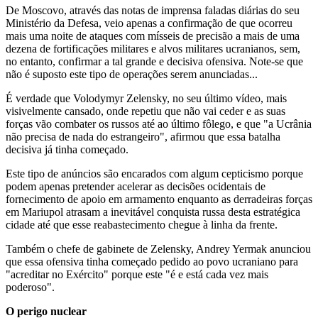
De Moscovo, através das notas de imprensa faladas diárias do seu
Ministério da Defesa, veio apenas a confirmação de que ocorreu
mais uma noite de ataques com mísseis de precisão a mais de uma
dezena de fortificações militares e alvos militares ucranianos, sem,
no entanto, confirmar a tal grande e decisiva ofensiva. Note-se que
não é suposto este tipo de operações serem anunciadas...
É verdade que Volodymyr Zelensky, no seu último vídeo, mais
visivelmente cansado, onde repetiu que não vai ceder e as suas
forças vão combater os russos até ao último fôlego, e que "a Ucrânia
não precisa de nada do estrangeiro", afirmou que essa batalha
decisiva já tinha começado.
Este tipo de anúncios são encarados com algum cepticismo porque
podem apenas pretender acelerar as decisões ocidentais de
fornecimento de apoio em armamento enquanto as derradeiras forças
em Mariupol atrasam a inevitável conquista russa desta estratégica
cidade até que esse reabastecimento chegue à linha da frente.
Também o chefe de gabinete de Zelensky, Andrey Yermak anunciou
que essa ofensiva tinha começado pedido ao povo ucraniano para
"acreditar no Exército" porque este "é e está cada vez mais
poderoso".
O perigo nuclear