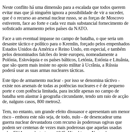
Neste conflito há uma dimensão para a escalada que todos querem
evitar mas que já ninguém ignora a possibilidade de vir a suceder,
que é o recurso ao arsenal nuclear russo, se as forças de Moscovo
estiverem, face ao forte e cada vez mais substancial fornecimento de
sofisticado armamento pelos países da NATO.
Face a um eventual impasse no campo de batalha, o que seria um
desastre táctico e político para o Kremlin, forçado pelos empenhados
Estados Unidos da América e Reino Undo, em especial, e também
pelos denominados falcões do leste europeu, nomeadamente a
Polónia, Eslováquia e os países bálticos, Letónia, Estónia e Lituânia,
que são quem mais insiste no apoio militar à Ucrânia, a Rússia
poderá usar as suas armas nucleares tácticas.
Este tipo de armamento nuclear - por isso se denomina táctivo -
existe nos arsenais de todas as potências nucleares e é de pequeno
porte e com potência limitada, para incidir apenas no campo de
batalha sem alastrar à geografia circundante, tendo um raio de acção
de, nalguns casos, 800 metros2.
Tem, no entanto, um grande efeito dissuasor e apresentam um menor
risco - embora este não seja, de todo, nulo - de desencadear uma
guerra nuclear devastadora com recurso às poderosas ogivas que
podem ser centenas de vezes mais poderosas que aquelas usadas