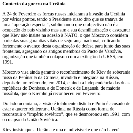
Contexto da guerra na Ucrânia
A 24 de Fevereiro as forças russas iniciaram a invasão da Ucrânia
por vários pontos, tendo o Presidente russo dito que se tratava de
uma "operação especial", sublinhando que o objectivo não é a
ocupação do país vizinho mas sim a sua desmilitarização e assegurar
que Kiev não insiste na adesão à NATO, o que Moscovo considera
parte das suas garantias vitais de segurança nacional, criticando
fortemente o avanço desta organização de defesa para junto das suas
fronteiras, agregando os antigos membros do Pacto de Varsóvia,
organização que também colapsou com a extinção da URSS, em
1991.
Moscovo visa ainda garantir o reconhecimento de Kiev da soberania
russa da Península da Crimeia, invadida e integrada na Rússia,
depois de um referendo, em 2014, e ainda a independência das duas
repúblicas do Donbass, a de Donetsk e de Lugansk, de maioria
russófila, que o Kremlin já reconheceu em Fevereiro.
Do lado ucraniano, a visão é totalmente distinta e Putin é acusado de
estar a querer reintegrar a Ucrânia na Rússia como forma de
reconstruir o "império soviético", que se desmoronou em 1991, com
o colapso da União Soviética.
Kiev insiste que a Ucrânia é una e indivisível e que não haverá