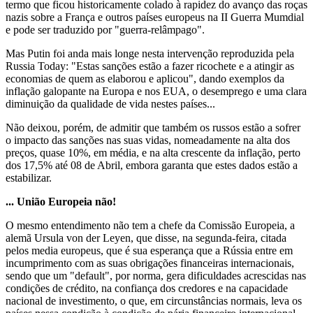
termo que ficou historicamente colado à rapidez do avanço das roças
nazis sobre a França e outros países europeus na II Guerra Mumdial
e pode ser traduzido por "guerra-relâmpago".
Mas Putin foi anda mais longe nesta intervenção reproduzida pela
Russia Today: "Estas sanções estão a fazer ricochete e a atingir as
economias de quem as elaborou e aplicou", dando exemplos da
inflação galopante na Europa e nos EUA, o desemprego e uma clara
diminuição da qualidade de vida nestes países...
Não deixou, porém, de admitir que também os russos estão a sofrer
o impacto das sanções nas suas vidas, nomeadamente na alta dos
preços, quase 10%, em média, e na alta crescente da inflação, perto
dos 17,5% até 08 de Abril, embora garanta que estes dados estão a
estabilizar.
... União Europeia não!
O mesmo entendimento não tem a chefe da Comissão Europeia, a
alemã Ursula von der Leyen, que disse, na segunda-feira, citada
pelos media europeus, que é sua esperança que a Rússia entre em
incumprimento com as suas obrigações financeiras internacionais,
sendo que um "default", por norma, gera dificuldades acrescidas nas
condições de crédito, na confiança dos credores e na capacidade
nacional de investimento, o que, em circunstâncias normais, leva os