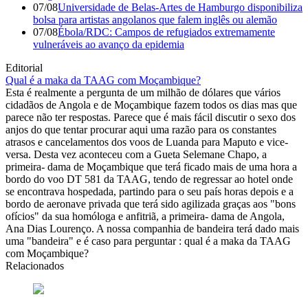
07/08
Universidade de Belas-Artes de Hamburgo disponibiliza
bolsa para artistas angolanos que falem inglês ou alemão
07/08
Ébola/RDC: Campos de refugiados extremamente
vulneráveis ao avanço da epidemia
Editorial
Qual é a maka da TAAG com Moçambique?
Esta é realmente a pergunta de um milhão de dólares que vários
cidadãos de Angola e de Moçambique fazem todos os dias mas que
parece não ter respostas. Parece que é mais fácil discutir o sexo dos
anjos do que tentar procurar aqui uma razão para os constantes
atrasos e cancelamentos dos voos de Luanda para Maputo e vice-
versa. Desta vez aconteceu com a Gueta Selemane Chapo, a
primeira- dama de Moçambique que terá ficado mais de uma hora a
bordo do voo DT 581 da TAAG, tendo de regressar ao hotel onde
se encontrava hospedada, partindo para o seu país horas depois e a
bordo de aeronave privada que terá sido agilizada graças aos "bons
ofícios" da sua homóloga e anfitriã, a primeira- dama de Angola,
Ana Dias Lourenço. A nossa companhia de bandeira terá dado mais
uma "bandeira" e é caso para perguntar : qual é a maka da TAAG
com Moçambique?
Relacionados