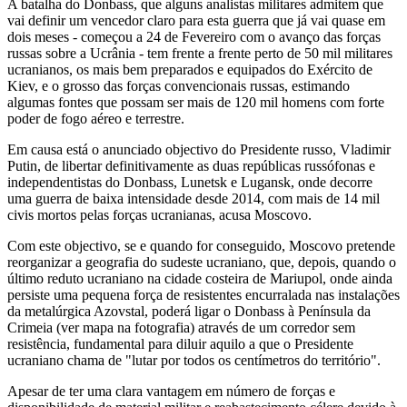
A batalha do Donbass, que alguns analistas militares admitem que
vai definir um vencedor claro para esta guerra que já vai quase em
dois meses - começou a 24 de Fevereiro com o avanço das forças
russas sobre a Ucrânia - tem frente a frente perto de 50 mil militares
ucranianos, os mais bem preparados e equipados do Exército de
Kiev, e o grosso das forças convencionais russas, estimando
algumas fontes que possam ser mais de 120 mil homens com forte
poder de fogo aéreo e terrestre.
Em causa está o anunciado objectivo do Presidente russo, Vladimir
Putin, de libertar definitivamente as duas repúblicas russófonas e
independentistas do Donbass, Lunetsk e Lugansk, onde decorre
uma guerra de baixa intensidade desde 2014, com mais de 14 mil
civis mortos pelas forças ucranianas, acusa Moscovo.
Com este objectivo, se e quando for conseguido, Moscovo pretende
reorganizar a geografia do sudeste ucraniano, que, depois, quando o
último reduto ucraniano na cidade costeira de Mariupol, onde ainda
persiste uma pequena força de resistentes encurralada nas instalações
da metalúrgica Azovstal, poderá ligar o Donbass à Península da
Crimeia (ver mapa na fotografia) através de um corredor sem
resistência, fundamental para diluir aquilo a que o Presidente
ucraniano chama de "lutar por todos os centímetros do território".
Apesar de ter uma clara vantagem em número de forças e