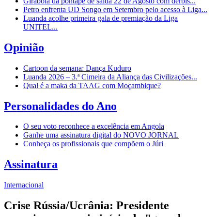
Girabola dá pontapé de saída 22 de Agosto com dérbis...
Petro enfrenta UD Songo em Setembro pelo acesso à Liga...
Luanda acolhe primeira gala de premiação da Liga
UNITEL...
Opinião
Cartoon da semana: Dança Kuduro
Luanda 2026 – 3.ª Cimeira da Aliança das Civilizações...
Qual é a maka da TAAG com Moçambique?
Personalidades do Ano
O seu voto reconhece a excelência em Angola
Ganhe uma assinatura digital do NOVO JORNAL
Conheça os profissionais que compõem o Júri
Assinatura
Internacional
Crise Rússia/Ucrânia: Presidente