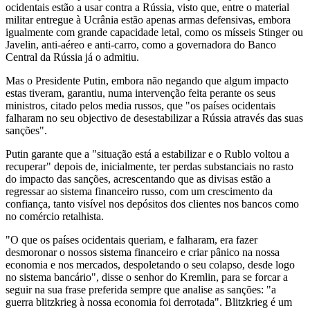
ocidentais estão a usar contra a Rússia, visto que, entre o material
militar entregue à Ucrânia estão apenas armas defensivas, embora
igualmente com grande capacidade letal, como os mísseis Stinger ou
Javelin, anti-aéreo e anti-carro, como a governadora do Banco
Central da Rússia já o admitiu.
Mas o Presidente Putin, embora não negando que algum impacto
estas tiveram, garantiu, numa intervenção feita perante os seus
ministros, citado pelos media russos, que "os países ocidentais
falharam no seu objectivo de desestabilizar a Rússia através das suas
sanções".
Putin garante que a "situação está a estabilizar e o Rublo voltou a
recuperar" depois de, inicialmente, ter perdas substanciais no rasto
do impacto das sanções, acrescentando que as divisas estão a
regressar ao sistema financeiro russo, com um crescimento da
confiança, tanto visível nos depósitos dos clientes nos bancos como
no comércio retalhista.
"O que os países ocidentais queriam, e falharam, era fazer
desmoronar o nossos sistema financeiro e criar pânico na nossa
economia e nos mercados, despoletando o seu colapso, desde logo
no sistema bancário", disse o senhor do Kremlin, para se forcar a
seguir na sua frase preferida sempre que analise as sanções: "a
guerra blitzkrieg à nossa economia foi derrotada". Blitzkrieg é um