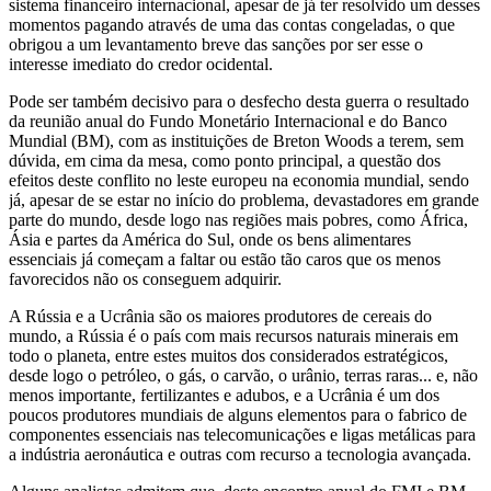
sistema financeiro internacional, apesar de já ter resolvido um desses
momentos pagando através de uma das contas congeladas, o que
obrigou a um levantamento breve das sanções por ser esse o
interesse imediato do credor ocidental.
Pode ser também decisivo para o desfecho desta guerra o resultado
da reunião anual do Fundo Monetário Internacional e do Banco
Mundial (BM), com as instituições de Breton Woods a terem, sem
dúvida, em cima da mesa, como ponto principal, a questão dos
efeitos deste conflito no leste europeu na economia mundial, sendo
já, apesar de se estar no início do problema, devastadores em grande
parte do mundo, desde logo nas regiões mais pobres, como África,
Ásia e partes da América do Sul, onde os bens alimentares
essenciais já começam a faltar ou estão tão caros que os menos
favorecidos não os conseguem adquirir.
A Rússia e a Ucrânia são os maiores produtores de cereais do
mundo, a Rússia é o país com mais recursos naturais minerais em
todo o planeta, entre estes muitos dos considerados estratégicos,
desde logo o petróleo, o gás, o carvão, o urânio, terras raras... e, não
menos importante, fertilizantes e adubos, e a Ucrânia é um dos
poucos produtores mundiais de alguns elementos para o fabrico de
componentes essenciais nas telecomunicações e ligas metálicas para
a indústria aeronáutica e outras com recurso a tecnologia avançada.