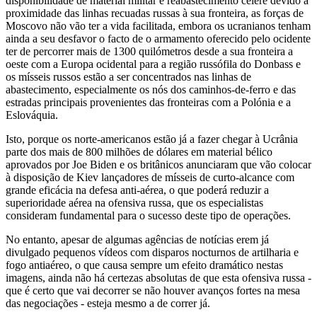
disponibilidade de material militar e reabastecimento célere devido à
proximidade das linhas recuadas russas à sua fronteira, as forças de
Moscovo não vão ter a vida facilitada, embora os ucranianos tenham
ainda a seu desfavor o facto de o armamento oferecido pelo ocidente
ter de percorrer mais de 1300 quilómetros desde a sua fronteira a
oeste com a Europa ocidental para a região russófila do Donbass e
os mísseis russos estão a ser concentrados nas linhas de
abastecimento, especialmente os nós dos caminhos-de-ferro e das
estradas principais provenientes das fronteiras com a Polónia e a
Eslováquia.
Isto, porque os norte-americanos estão já a fazer chegar à Ucrânia
parte dos mais de 800 milhões de dólares em material bélico
aprovados por Joe Biden e os britânicos anunciaram que vão colocar
à disposição de Kiev lançadores de mísseis de curto-alcance com
grande eficácia na defesa anti-aérea, o que poderá reduzir a
superioridade aérea na ofensiva russa, que os especialistas
consideram fundamental para o sucesso deste tipo de operações.
No entanto, apesar de algumas agências de notícias erem já
divulgado pequenos vídeos com disparos nocturnos de artilharia e
fogo antiaéreo, o que causa sempre um efeito dramático nestas
imagens, ainda não há certezas absolutas de que esta ofensiva russa -
que é certo que vai decorrer se não houver avanços fortes na mesa
das negociações - esteja mesmo a de correr já.