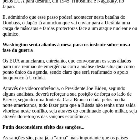
pelos EUA para destruir, em 1945, Hiroshima e Nagasaky, no
Japão.
E, admitindo que esse passo poderá acontecer nesta batalha do
Donbass, o Japão já anunciou que vai enviar para a Ucrânia uma
carga de máscaras e fardas protectoras face a um ataque nuclear e ou
químico.
Washington senta aliados à mesa para os instruir sobre nova
fase da guerra
Os EUA anunciaram, entretanto, que convocaram os seus aliados
para uma reunião de emergência com a análise desta situação como
ponto único da agenda, sendo claro que será reafirmado o apoio
inequívoco à Ucrânia.
Através de videoconferência, o Presidente Joe Biden, segundo
alguns analistas, deverá reforçar a sua posição de força ao lado de
Kiev e, segundo uma fonte da Casa Branca citada pelos media
norte-americanos, tudo fazer para que a Rússia não tenha uma saída
vitoriosa neste conflito, seja através do continuado apoio militar, seja
através do reforços das sanções económicas.
Putin desconsidera efeito das sanções...
As sanções são, para já, a "arma" mais importante que os países