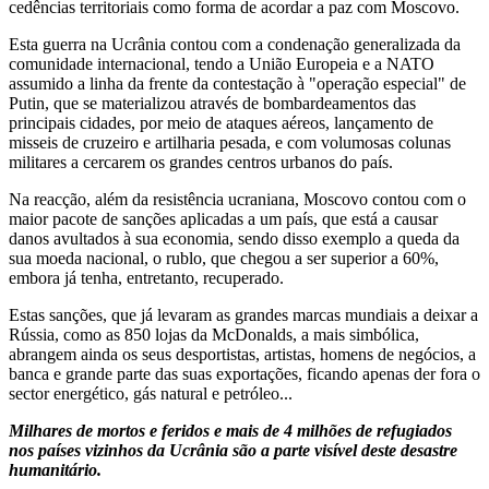
cedências territoriais como forma de acordar a paz com Moscovo.
Esta guerra na Ucrânia contou com a condenação generalizada da
comunidade internacional, tendo a União Europeia e a NATO
assumido a linha da frente da contestação à "operação especial" de
Putin, que se materializou através de bombardeamentos das
principais cidades, por meio de ataques aéreos, lançamento de
misseis de cruzeiro e artilharia pesada, e com volumosas colunas
militares a cercarem os grandes centros urbanos do país.
Na reacção, além da resistência ucraniana, Moscovo contou com o
maior pacote de sanções aplicadas a um país, que está a causar
danos avultados à sua economia, sendo disso exemplo a queda da
sua moeda nacional, o rublo, que chegou a ser superior a 60%,
embora já tenha, entretanto, recuperado.
Estas sanções, que já levaram as grandes marcas mundiais a deixar a
Rússia, como as 850 lojas da McDonalds, a mais simbólica,
abrangem ainda os seus desportistas, artistas, homens de negócios, a
banca e grande parte das suas exportações, ficando apenas der fora o
sector energético, gás natural e petróleo...
Milhares de mortos e feridos e mais de 4 milhões de refugiados
nos países vizinhos da Ucrânia são a parte visível deste desastre
humanitário.