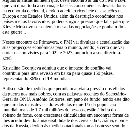
Alguns analistas admitem que, deste encontro anual do FMI e BM,
que vai durar toda a semana, e face às consequências devastadoras
na economia ocidental, devido ao efeito ricochete das sanções na
Europa e nos Estados Unidos, além da destruição económica nos
países menos favorecidos, poderá surgir a pressão que falta para que
Kiev e Moscovo se sentem à mesa das negociações e ponham fim a
esta guerra...
Nestes encontro de Primavera, o FMI vai divulgar a actualização das
suas projecções económicas para o mundo, sendo já certo que vai
cortar nas previsões para 2022 e 2023, anunciou a sua directora-
geral.
Kristalina Georgieva admitiu que o impacto do conflito vai
contribuir para uma revisão em baixa para quase 150 países,
representando 86% do PIB mundial.
A discussão de medidas que permitam aliviar a pressão dos efeitos
da guerra nos mais pobres, com as palavras recentes do Secretário-
Geral da ONU, António Guterres, em pano de fundo, tendo este dito
que um dos mais devastadores efeitos é que 1/5 da população
mundial, mais de 1,7 mil milhões de pessoas, estão à beira do
abismo da fome, com crescentes dificuldades em encontrar forma de
lhes acudir devido à inacessibilidade dos cereais da Ucrânia, e parte
dos da Rússia, devido às medidas nacionais tomadas nesse sentido.