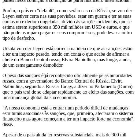
países nessa condição à condição de pária financeiro internacional.
Porém, o país em "default", como será o caso da Rússia, se von der
Leyen estiver certa nas suas previsões, estar em guerra e ter as suas
contas no exterior congeladas, devido às sanções ocidentais, que se
estima serem superiores a 350 mil milhões em USD e euros, e que
não pode usar para pagar os seus compromissos, pode levar a outro
tipo de desfecho.
Ursula von der Leyen está correcta na ideia de que as sanções estão
a ter um impacto pesado, tendo em conta o que acaba de afirmar a
chefe do Banco Central russo, Elvira Nabiullina, mas longe, ainda,
de um esmagamento demolidor.
O peso das sanções é já reconhecido oficialmente pelas autoridades
russas, com a governadora do Banco Central da Rússia, Elvira
Nabiullina, segundo a Russia Today, a dizer no Parlamento (Duma)
que o país terá de se adaptar rapidamente ao efeito das sanções, com
uma mudança global da sua economia.
"A nossa economia está a entrar num período difícil de mudanças
estruturais associadas às sanções, que, primeiro, afectaram o sistema
financeiro mas agora começam a ter um impacto forte na economia",
disse.
Apesar de o país ainda ter reservas substanciais, mais de 300 mil