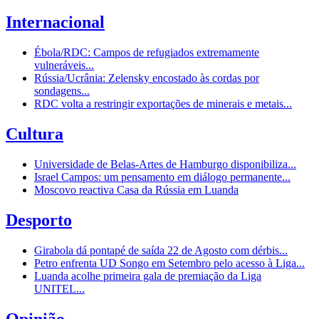
Internacional
Ébola/RDC: Campos de refugiados extremamente
vulneráveis...
Rússia/Ucrânia: Zelensky encostado às cordas por
sondagens...
RDC volta a restringir exportações de minerais e metais...
Cultura
Universidade de Belas-Artes de Hamburgo disponibiliza...
Israel Campos: um pensamento em diálogo permanente...
Moscovo reactiva Casa da Rússia em Luanda
Desporto
Girabola dá pontapé de saída 22 de Agosto com dérbis...
Petro enfrenta UD Songo em Setembro pelo acesso à Liga...
Luanda acolhe primeira gala de premiação da Liga
UNITEL...
Opinião