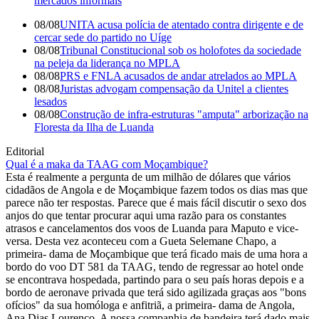
mercados informais
08/08
UNITA acusa polícia de atentado contra dirigente e de
cercar sede do partido no Uíge
08/08
Tribunal Constitucional sob os holofotes da sociedade
na peleja da liderança no MPLA
08/08
PRS e FNLA acusados de andar atrelados ao MPLA
08/08
Juristas advogam compensação da Unitel a clientes
lesados
08/08
Construção de infra-estruturas "amputa" arborização na
Floresta da Ilha de Luanda
Editorial
Qual é a maka da TAAG com Moçambique?
Esta é realmente a pergunta de um milhão de dólares que vários
cidadãos de Angola e de Moçambique fazem todos os dias mas que
parece não ter respostas. Parece que é mais fácil discutir o sexo dos
anjos do que tentar procurar aqui uma razão para os constantes
atrasos e cancelamentos dos voos de Luanda para Maputo e vice-
versa. Desta vez aconteceu com a Gueta Selemane Chapo, a
primeira- dama de Moçambique que terá ficado mais de uma hora a
bordo do voo DT 581 da TAAG, tendo de regressar ao hotel onde
se encontrava hospedada, partindo para o seu país horas depois e a
bordo de aeronave privada que terá sido agilizada graças aos "bons
ofícios" da sua homóloga e anfitriã, a primeira- dama de Angola,
Ana Dias Lourenço. A nossa companhia de bandeira terá dado mais