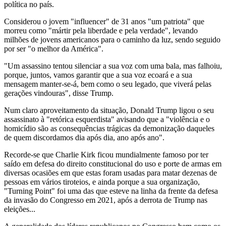
política no país.
Considerou o jovem "influencer" de 31 anos "um patriota" que
morreu como "mártir pela liberdade e pela verdade", levando
milhões de jovens americanos para o caminho da luz, sendo seguido
por ser "o melhor da América".
"Um assassino tentou silenciar a sua voz com uma bala, mas falhoiu,
porque, juntos, vamos garantir que a sua voz ecoará e a sua
mensagem manter-se-á, bem como o seu legado, que viverá pelas
gerações vindouras", disse Trump.
Num claro aproveitamento da situação, Donald Trump ligou o seu
assassinato à "retórica esquerdista" avisando que a "violência e o
homicídio são as consequências trágicas da demonização daqueles
de quem discordamos dia após dia, ano após ano".
Recorde-se que Charlie Kirk ficou mundialmente famoso por ter
saído em defesa do direito constitucional do uso e porte de armas em
diversas ocasiões em que estas foram usadas para matar dezenas de
pessoas em vários tiroteios, e ainda porque a sua organização,
"Turning Point" foi uma das que esteve na linha da frente da defesa
da invasão do Congresso em 2021, após a derrota de Trump nas
eleições...