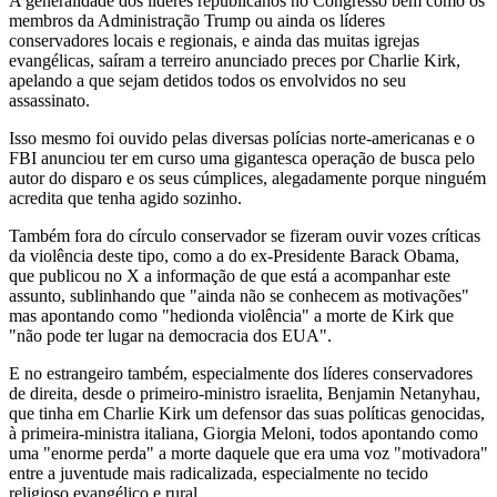
A generalidade dos líderes republicanos no Congresso bem como os
membros da Administração Trump ou ainda os líderes
conservadores locais e regionais, e ainda das muitas igrejas
evangélicas, saíram a terreiro anunciado preces por Charlie Kirk,
apelando a que sejam detidos todos os envolvidos no seu
assassinato.
Isso mesmo foi ouvido pelas diversas polícias norte-americanas e o
FBI anunciou ter em curso uma gigantesca operação de busca pelo
autor do disparo e os seus cúmplices, alegadamente porque ninguém
acredita que tenha agido sozinho.
Também fora do círculo conservador se fizeram ouvir vozes críticas
da violência deste tipo, como a do ex-Presidente Barack Obama,
que publicou no X a informação de que está a acompanhar este
assunto, sublinhando que "ainda não se conhecem as motivações"
mas apontando como "hedionda violência" a morte de Kirk que
"não pode ter lugar na democracia dos EUA".
E no estrangeiro também, especialmente dos líderes conservadores
de direita, desde o primeiro-ministro israelita, Benjamin Netanyhau,
que tinha em Charlie Kirk um defensor das suas políticas genocidas,
à primeira-ministra italiana, Giorgia Meloni, todos apontando como
uma "enorme perda" a morte daquele que era uma voz "motivadora"
entre a juventude mais radicalizada, especialmente no tecido
religioso evangélico e rural.