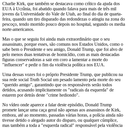
Charlie Kirk, que também se destacava como crítico da ajuda dos
EUA à Ucrânia, foi abatido quando falava para mais de três mil
jovens da Universidade do Vale de Utah, ao final do dia de quarta-
feira, quando um tiro disparado das redondezas o atingiu na zona do
pescoço, tendo morrido pouco depois no hospital, segundo os media
norte-americanos.
Mas o que se seguiu foi ainda mais extraordinário que o seu
assassinato, porque esses, são comuns nos Estados Unidos, como o
sabe bem o Presidente e seu amigo, Donald Trump, que foi alvo de
pelo menos duas tentativas de homicídio, com as mais destacadas
figuras conservadoras a sair em coro a lamentar a morte do
"influencer" e pedir o fim da violência política nos EUA.
Uma dessas vozes foi o próprio Presidente Trump, que publicou na
sua rede social Truth Social um pesado lamento pela morte do seu
"querido amigo", garantindo que os responsáveis serão todos
detidos, acusando implicitamente os "radicais da esquerda" de
estarem por detrás deste "crime hediondo".
No vídeo onde aparece a falar deste episódio, Donald Trump
promete lançar uma caça geral não apenas aos assassinos de Kirk,
embora, até ao momento, passadas várias horas, a polícia ainda não
tivesse detido o alegado autor do disparo, ou qualquer cúmplice,
mas também a toda a "esquerda radical" responsável pela violência