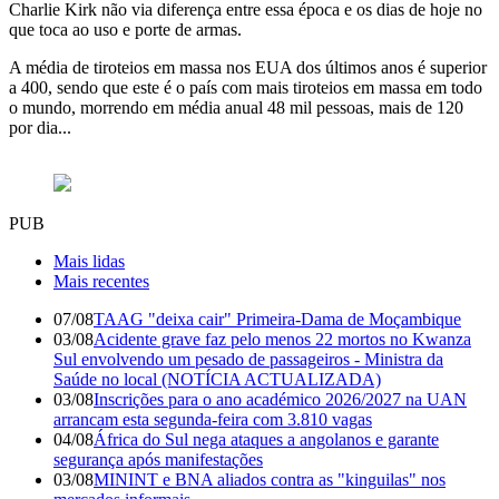
Charlie Kirk não via diferença entre essa época e os dias de hoje no
que toca ao uso e porte de armas.
A média de tiroteios em massa nos EUA dos últimos anos é superior
a 400, sendo que este é o país com mais tiroteios em massa em todo
o mundo, morrendo em média anual 48 mil pessoas, mais de 120
por dia...
PUB
Mais lidas
Mais recentes
07/08
TAAG "deixa cair" Primeira-Dama de Moçambique
03/08
Acidente grave faz pelo menos 22 mortos no Kwanza
Sul envolvendo um pesado de passageiros - Ministra da
Saúde no local (NOTÍCIA ACTUALIZADA)
03/08
Inscrições para o ano académico 2026/2027 na UAN
arrancam esta segunda-feira com 3.810 vagas
04/08
África do Sul nega ataques a angolanos e garante
segurança após manifestações
03/08
MININT e BNA aliados contra as "kinguilas" nos