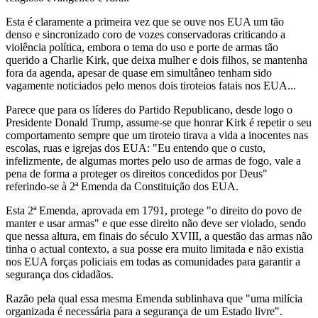
Esta é claramente a primeira vez que se ouve nos EUA um tão
denso e sincronizado coro de vozes conservadoras criticando a
violência política, embora o tema do uso e porte de armas tão
querido a Charlie Kirk, que deixa mulher e dois filhos, se mantenha
fora da agenda, apesar de quase em simultâneo tenham sido
vagamente noticiados pelo menos dois tiroteios fatais nos EUA...
Parece que para os líderes do Partido Republicano, desde logo o
Presidente Donald Trump, assume-se que honrar Kirk é repetir o seu
comportamento sempre que um tiroteio tirava a vida a inocentes nas
escolas, ruas e igrejas dos EUA: "Eu entendo que o custo,
infelizmente, de algumas mortes pelo uso de armas de fogo, vale a
pena de forma a proteger os direitos concedidos por Deus"
referindo-se à 2ª Emenda da Constituição dos EUA.
Esta 2ª Emenda, aprovada em 1791, protege "o direito do povo de
manter e usar armas" e que esse direito não deve ser violado, sendo
que nessa altura, em finais do século XVIII, a questão das armas não
tinha o actual contexto, a sua posse era muito limitada e não existia
nos EUA forças policiais em todas as comunidades para garantir a
segurança dos cidadãos.
Razão pela qual essa mesma Emenda sublinhava que "uma milícia
organizada é necessária para a segurança de um Estado livre".