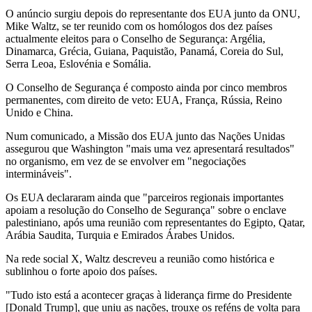
O anúncio surgiu depois do representante dos EUA junto da ONU,
Mike Waltz, se ter reunido com os homólogos dos dez países
actualmente eleitos para o Conselho de Segurança: Argélia,
Dinamarca, Grécia, Guiana, Paquistão, Panamá, Coreia do Sul,
Serra Leoa, Eslovénia e Somália.
O Conselho de Segurança é composto ainda por cinco membros
permanentes, com direito de veto: EUA, França, Rússia, Reino
Unido e China.
Num comunicado, a Missão dos EUA junto das Nações Unidas
assegurou que Washington "mais uma vez apresentará resultados"
no organismo, em vez de se envolver em "negociações
intermináveis".
Os EUA declararam ainda que "parceiros regionais importantes
apoiam a resolução do Conselho de Segurança" sobre o enclave
palestiniano, após uma reunião com representantes do Egipto, Qatar,
Arábia Saudita, Turquia e Emirados Árabes Unidos.
Na rede social X, Waltz descreveu a reunião como histórica e
sublinhou o forte apoio dos países.
"Tudo isto está a acontecer graças à liderança firme do Presidente
[Donald Trump], que uniu as nações, trouxe os reféns de volta para