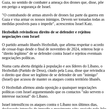
Gaza, no sentido de combater a ameaça dos drones que, disse, põe
em perigo a segurança de Israel.
"O contrabando de armas através de drones faz parte da guerra em
Gaza e visa armar os nossos inimigos. Devem ser tomadas todas as
medidas possíveis para o impedir", acrescentou Israel Katz.
Hezbollah reivindicou direito de se defender e rejeitou
negociações com Israel
O partido armado libanês Hezbollah, que afirma respeitar o acordo
de cessar-fogo desde o final de novembro de 2024, reiterou hoje o
"direito legítimo" de se defender contra Israel e rejeitou eventuais
negociações políticas.
Numa carta aberta dirigida à população e aos líderes do Líbano, o
Hezbollah (Partido de Deus), citado pela Lusa, disse que reivindica
o direito que disse ser legítimo de se defender de um "inimigo"
(Israel) que acusou de manter os ataques contra território libanês.
O Hezbollah afirmou ainda oposição a quaisquer negociações
políticas com Israel argumentando que os contactos "não servem o
interesse nacional" do Líbano.
Israel intensificou os ataques contra o Líbano nos últimos dias,
declarando intenção de impedir o movimento xiita apoiado pelo Irão