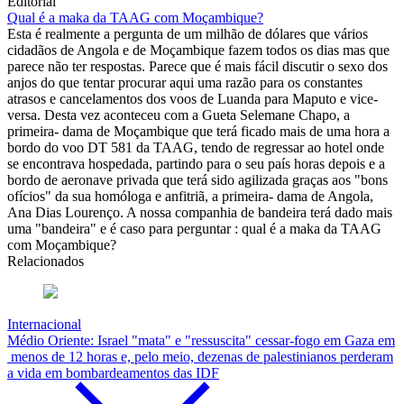
Editorial
Qual é a maka da TAAG com Moçambique?
Esta é realmente a pergunta de um milhão de dólares que vários
cidadãos de Angola e de Moçambique fazem todos os dias mas que
parece não ter respostas. Parece que é mais fácil discutir o sexo dos
anjos do que tentar procurar aqui uma razão para os constantes
atrasos e cancelamentos dos voos de Luanda para Maputo e vice-
versa. Desta vez aconteceu com a Gueta Selemane Chapo, a
primeira- dama de Moçambique que terá ficado mais de uma hora a
bordo do voo DT 581 da TAAG, tendo de regressar ao hotel onde
se encontrava hospedada, partindo para o seu país horas depois e a
bordo de aeronave privada que terá sido agilizada graças aos "bons
ofícios" da sua homóloga e anfitriã, a primeira- dama de Angola,
Ana Dias Lourenço. A nossa companhia de bandeira terá dado mais
uma "bandeira" e é caso para perguntar : qual é a maka da TAAG
com Moçambique?
Relacionados
Internacional
Médio Oriente: Israel "mata" e "ressuscita" cessar-fogo em Gaza em
menos de 12 horas e, pelo meio, dezenas de palestinianos perderam
a vida em bombardeamentos das IDF