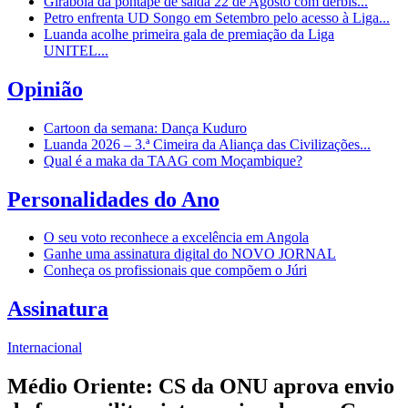
Girabola dá pontapé de saída 22 de Agosto com dérbis...
Petro enfrenta UD Songo em Setembro pelo acesso à Liga...
Luanda acolhe primeira gala de premiação da Liga
UNITEL...
Opinião
Cartoon da semana: Dança Kuduro
Luanda 2026 – 3.ª Cimeira da Aliança das Civilizações...
Qual é a maka da TAAG com Moçambique?
Personalidades do Ano
O seu voto reconhece a excelência em Angola
Ganhe uma assinatura digital do NOVO JORNAL
Conheça os profissionais que compõem o Júri
Assinatura
Internacional
Médio Oriente: CS da ONU aprova envio