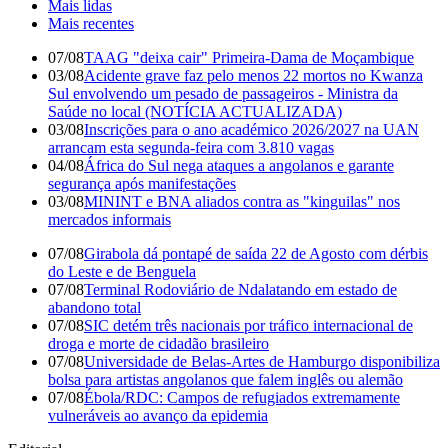
Mais lidas
Mais recentes
07/08
TAAG "deixa cair" Primeira-Dama de Moçambique
03/08
Acidente grave faz pelo menos 22 mortos no Kwanza
Sul envolvendo um pesado de passageiros - Ministra da
Saúde no local (NOTÍCIA ACTUALIZADA)
03/08
Inscrições para o ano académico 2026/2027 na UAN
arrancam esta segunda-feira com 3.810 vagas
04/08
África do Sul nega ataques a angolanos e garante
segurança após manifestações
03/08
MININT e BNA aliados contra as "kinguilas" nos
mercados informais
07/08
Girabola dá pontapé de saída 22 de Agosto com dérbis
do Leste e de Benguela
07/08
Terminal Rodoviário de Ndalatando em estado de
abandono total
07/08
SIC detém três nacionais por tráfico internacional de
droga e morte de cidadão brasileiro
07/08
Universidade de Belas-Artes de Hamburgo disponibiliza
bolsa para artistas angolanos que falem inglês ou alemão
07/08
Ébola/RDC: Campos de refugiados extremamente
vulneráveis ao avanço da epidemia