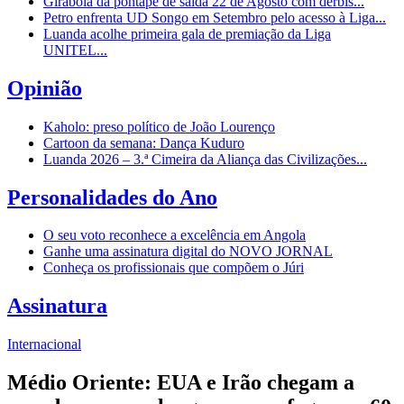
Girabola dá pontapé de saída 22 de Agosto com dérbis...
Petro enfrenta UD Songo em Setembro pelo acesso à Liga...
Luanda acolhe primeira gala de premiação da Liga
UNITEL...
Opinião
Kaholo: preso político de João Lourenço
Cartoon da semana: Dança Kuduro
Luanda 2026 – 3.ª Cimeira da Aliança das Civilizações...
Personalidades do Ano
O seu voto reconhece a excelência em Angola
Ganhe uma assinatura digital do NOVO JORNAL
Conheça os profissionais que compõem o Júri
Assinatura
Internacional
Médio Oriente: EUA e Irão chegam a