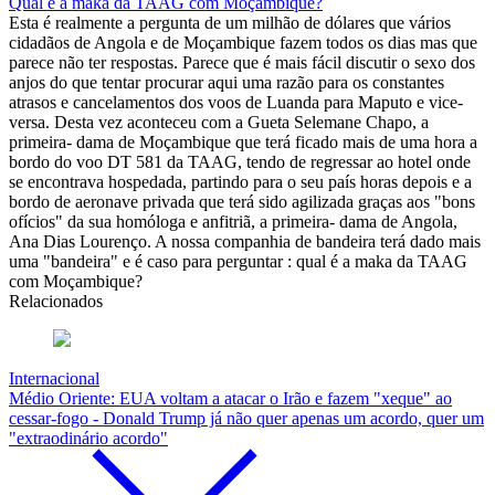
Qual é a maka da TAAG com Moçambique?
Esta é realmente a pergunta de um milhão de dólares que vários
cidadãos de Angola e de Moçambique fazem todos os dias mas que
parece não ter respostas. Parece que é mais fácil discutir o sexo dos
anjos do que tentar procurar aqui uma razão para os constantes
atrasos e cancelamentos dos voos de Luanda para Maputo e vice-
versa. Desta vez aconteceu com a Gueta Selemane Chapo, a
primeira- dama de Moçambique que terá ficado mais de uma hora a
bordo do voo DT 581 da TAAG, tendo de regressar ao hotel onde
se encontrava hospedada, partindo para o seu país horas depois e a
bordo de aeronave privada que terá sido agilizada graças aos "bons
ofícios" da sua homóloga e anfitriã, a primeira- dama de Angola,
Ana Dias Lourenço. A nossa companhia de bandeira terá dado mais
uma "bandeira" e é caso para perguntar : qual é a maka da TAAG
com Moçambique?
Relacionados
Internacional
Médio Oriente: EUA voltam a atacar o Irão e fazem "xeque" ao
cessar-fogo - Donald Trump já não quer apenas um acordo, quer um
"extraodinário acordo"