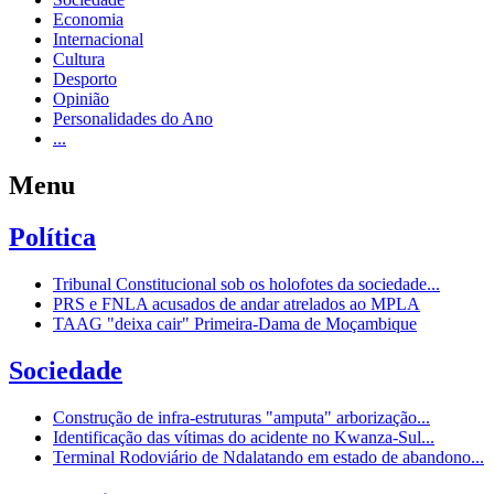
Economia
Internacional
Cultura
Desporto
Opinião
Personalidades do Ano
...
Menu
Política
Tribunal Constitucional sob os holofotes da sociedade...
PRS e FNLA acusados de andar atrelados ao MPLA
TAAG "deixa cair" Primeira-Dama de Moçambique
Sociedade
Construção de infra-estruturas "amputa" arborização...
Identificação das vítimas do acidente no Kwanza-Sul...
Terminal Rodoviário de Ndalatando em estado de abandono...