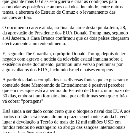
que garante mais 60 dias sem guerra e criar as condições para
acomodar as posições de ambos os lados, incluindo, entre outros
temas, a abertura do Estreito de Ormuz e o levantamento das
sanções ao Irão.
O documento carece ainda, ao final da tarde desta quinta-feira, 28,
da aprovação do Presidente dos EUA Donald Trump mas, segundo
a Al Jazeera, a Casa Branca confirmou que os dois países chegaram
efectivamente a um entendimento.
E, segundo The Guardian, o próprio Donald Trump, depois de ter
negado com agravo a notícia da televisão estatal iraniana sobre a
existência deste documento, partilhou uma versão preliminar por
alguns aliados dos EUA, incluindo Israel e países europeus.
A partir dos dados compilados nas diversas fontes que expuseram o
conteúdo deste Memorando de Entendimento é possível perceber
que em destaque está a abertura do Estreito de Ormuz num prazo de
30 dias, embora num formato ainda por definir mas sem que o Irão
vá cobrar "portagens".
Está ainda a ser dado como certo que o bloqueio naval dos EUA aos
portos do Irão será levantado num prazo semelhante e ainda haverá
lugar à devolução a Teerão de mais de 12 mil milhões USD em
fundos retidos no estrangeiro ao abrigo das sanções internacionais
ao país. (
ver links em baixo)