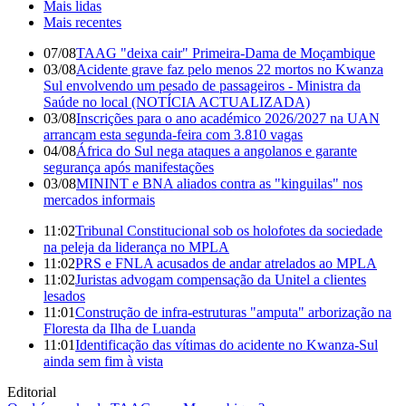
Mais lidas
Mais recentes
07/08
TAAG "deixa cair" Primeira-Dama de Moçambique
03/08
Acidente grave faz pelo menos 22 mortos no Kwanza
Sul envolvendo um pesado de passageiros - Ministra da
Saúde no local (NOTÍCIA ACTUALIZADA)
03/08
Inscrições para o ano académico 2026/2027 na UAN
arrancam esta segunda-feira com 3.810 vagas
04/08
África do Sul nega ataques a angolanos e garante
segurança após manifestações
03/08
MININT e BNA aliados contra as "kinguilas" nos
mercados informais
11:02
Tribunal Constitucional sob os holofotes da sociedade
na peleja da liderança no MPLA
11:02
PRS e FNLA acusados de andar atrelados ao MPLA
11:02
Juristas advogam compensação da Unitel a clientes
lesados
11:01
Construção de infra-estruturas "amputa" arborização na
Floresta da Ilha de Luanda
11:01
Identificação das vítimas do acidente no Kwanza-Sul
ainda sem fim à vista
Editorial