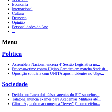
Economia
Internacional
Cultura
Desporto
Opinião
Personalidades do Ano
...
Menu
Política
Assembleia Nacional encerra 4ª Sessão Legislativa no...
Processo-crime contra Higino Carneiro em marcha &ndash...
Oposição solidária com UNITA após incidentes no Uíge...
Sociedade
Detidos no Luvo dois falsos agentes do SIC suspeitos...
Talatona anuncia exames para Academias Militares até...
Clima: Água do mar começa a "ferver" já como efeito...