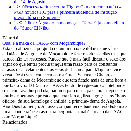
dia 14 de Agosto
12:10
Processo-crime contra Higino Carneiro em marcha –
PGR notifica HC para a primeira audiência de instrução
preparatória no Supremo
12:02
Clima: Água do mar começa a "ferver" já como efeito
do "Super El Niño"
Editorial
Qual é a maka da TAAG com Moçambique?
Esta é realmente a pergunta de um milhão de dólares que vários
cidadãos de Angola e de Moçambique fazem todos os dias mas que
parece não ter respostas. Parece que é mais fácil discutir o sexo dos
anjos do que tentar procurar aqui uma razão para os constantes
atrasos e cancelamentos dos voos de Luanda para Maputo e vice-
versa. Desta vez aconteceu com a Gueta Selemane Chapo, a
primeira- dama de Moçambique que terá ficado mais de uma hora a
bordo do voo DT 581 da TAAG, tendo de regressar ao hotel onde
se encontrava hospedada, partindo para o seu país horas depois e a
bordo de aeronave privada que terá sido agilizada graças aos "bons
ofícios" da sua homóloga e anfitriã, a primeira- dama de Angola,
Ana Dias Lourenço. A nossa companhia de bandeira terá dado mais
uma "bandeira" e é caso para perguntar : qual é a maka da TAAG
com Moçambique?
Relacionados