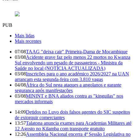
PUB
Mais lidas
Mais recentes
07/08
TAAG "deixa cair" Primeira-Dama de Moçambique
03/08
Acidente grave faz pelo menos 22 mortos no Kwanza
Sul envolvendo um pesado de passageiros - Ministra da
Saúde no local (NOTÍCIA ACTUALIZADA)
03/08
Inscrições para o ano académico 2026/2027 na UAN
arrancam esta segunda-feira com 3.810 vagas
04/08
África do Sul nega ataques a angolanos e garante
segurança após manifestações
03/08
MININT e BNA aliados contra as "kinguilas" nos
mercados informais
14:09
Detidos no Luvo dois falsos agentes do SIC suspeitos
de extorquir comerciantes
13:57
Talatona anuncia exames para Academias Militares até
12 Agosto no Kilamba com transporte gratuito
12:26
Assembleia Nacional encerra 4ª Sessão Legislativa no