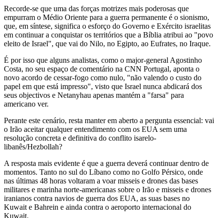
Recorde-se que uma das forças motrizes mais poderosas que
empurram o Médio Oriente para a guerra permanente é o sionismo,
que, em síntese, significa o esforço do Governo e Exército israelitas
em continuar a conquistar os territórios que a Bíblia atribui ao "povo
eleito de Israel", que vai do Nilo, no Egipto, ao Eufrates, no Iraque.
É por isso que alguns analistas, como o major-general Agostinho
Costa, no seu espaço de comentário na CNN Portugal, aponta o
novo acordo de cessar-fogo como nulo, "não valendo o custo do
papel em que está impresso", visto que Israel nunca abdicará dos
seus objectivos e Netanyhau apenas mantém a "farsa" para
americano ver.
Perante este cenário, resta manter em aberto a pergunta essencial: vai
o Irão aceitar qualquer entendimento com os EUA sem uma
resolução concreta e definitiva do conflito isarelo-
libanês/Hezbollah?
A resposta mais evidente é que a guerra deverá continuar dentro de
momentos. Tanto no sul do Líbano como no Golfo Pérsico, onde
nas últimas 48 horas voltaram a voar misseis e drones das bases
militares e marinha norte-americanas sobre o Irão e misseis e drones
iranianos contra navios de guerra dos EUA, as suas bases no
Kuwait e Bahrein e ainda contra o aeroporto internacional do
Kuwait.