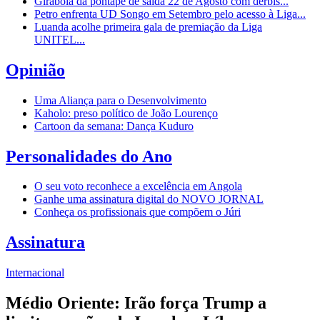
Girabola dá pontapé de saída 22 de Agosto com dérbis...
Petro enfrenta UD Songo em Setembro pelo acesso à Liga...
Luanda acolhe primeira gala de premiação da Liga
UNITEL...
Opinião
Uma Aliança para o Desenvolvimento
Kaholo: preso político de João Lourenço
Cartoon da semana: Dança Kuduro
Personalidades do Ano
O seu voto reconhece a excelência em Angola
Ganhe uma assinatura digital do NOVO JORNAL
Conheça os profissionais que compõem o Júri
Assinatura
Internacional
Médio Oriente: Irão força Trump a