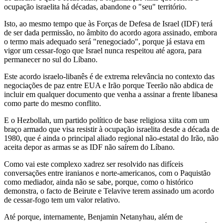
ocupação israelita há décadas, abandone o "seu" território.
Isto, ao mesmo tempo que às Forças de Defesa de Israel (IDF) terá
de ser dada permissão, no âmbito do acordo agora assinado, embora
o termo mais adequado será "renegociado", porque já estava em
vigor um cessar-fogo que Israel nunca respeitou até agora, para
permanecer no sul do Líbano.
Este acordo israelo-libanês é de extrema relevância no contexto das
negociações de paz entre EUA e Irão porque Teerão não abdica de
incluir em qualquer documento que venha a assinar a frente libanesa
como parte do mesmo conflito.
E o Hezbollah, um partido político de base religiosa xiita com um
braço armado que visa resistir à ocupação israelita desde a década de
1980, que é ainda o principal aliado regional não-estatal do Irão, não
aceita depor as armas se as IDF não saírem do Líbano.
Como vai este complexo xadrez ser resolvido nas difíceis
conversações entre iranianos e norte-americanos, com o Paquistão
como mediador, ainda não se sabe, porque, como o histórico
demonstra, o facto de Beirute e Telavive terem assinado um acordo
de cessar-fogo tem um valor relativo.
Até porque, internamente, Benjamin Netanyhau, além de