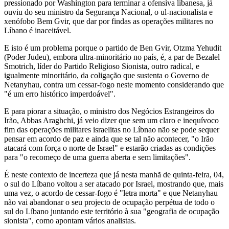
pressionado por Washington para terminar a ofensiva libanesa, já
ouviu do seu ministro da Segurança Nacional, o ul-nacionalista e
xenófobo Bem Gvir, que dar por findas as operações militares no
Líbano é inaceitável.
E isto é um problema porque o partido de Ben Gvir, Otzma Yehudit
(Poder Judeu), embora ultra-minoritário no país, é, a par de Bezalel
Smotrich, líder do Partido Religioso Sionista, outro radical, e
igualmente minoritário, da coligação que sustenta o Governo de
Netanyhau, contra um cessar-fogo neste momento considerando que
"é um erro histórico imperdoável".
E para piorar a situação, o ministro dos Negócios Estrangeiros do
Irão, Abbas Araghchi, já veio dizer que sem um claro e inequívoco
fim das operações militares israelitas no Líbnao não se pode sequer
pensar em acordo de paz e ainda que se tal não acontecer, "o Irão
atacará com força o norte de Israel" e estarão criadas as condições
para "o recomeço de uma guerra aberta e sem limitações".
É neste contexto de incerteza que já nesta manhã de quinta-feira, 04,
o sul do Líbano voltou a ser atacado por Israel, mostrando que, mais
uma vez, o acordo de cessar-fogo é "letra morta" e que Netanyhau
não vai abandonar o seu projecto de ocupação perpétua de todo o
sul do Líbano juntando este território à sua "geografia de ocupação
sionista", como apontam vários analistas.