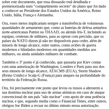
sobre este documento, que essa dissuasão está detalhada e
pormenorizada num "compartimento secreto" do plano que foi dado
a conhecer ao Presidente dos Estados Unidos da América, Reino
Unido, Itália, França e Alemanha.
Ora, esses meios implicariam sempre a transferência de volumosas
quantidades de armamento que, como as baterias de defesa antiaérea
norte-americanas Patriot ou THAAD, ou alemãs Iris-T, incluindo as
equipas, centenas de militares, para as operar com precisão, que os
países da NATO dizem já não ter disponíveis para ceder, além de
misseis de longo alcance, entre outros, como aviões de guerra
modernos e blindados modernos em quantidades medidas aos
milhares, ou ainda unidades militares de combate.
Também o 3º ponto é já conhecido, que passaria por Kiev contar
com uma autorização de Washington, Londres e Paris para uso dos
seus misseis de longo alcance, ATACMS (EUA), Storm Shadow
(Reino Unido) e Scalp-G (França) para ataques na profundidade do
território da Federação Russa.
Ora, foi precisamente este ponto que levou os russos a alterarem a
sua doutrina nuclear para uso de armas atómicas em caso de ataque
convencional de um país "não nuclear" com apoio de uma potência
nuclear, e que, segundo media como o Financial Times, entre outros,
obrigou Joe Biden a recuar no último minuto nessa autorização.