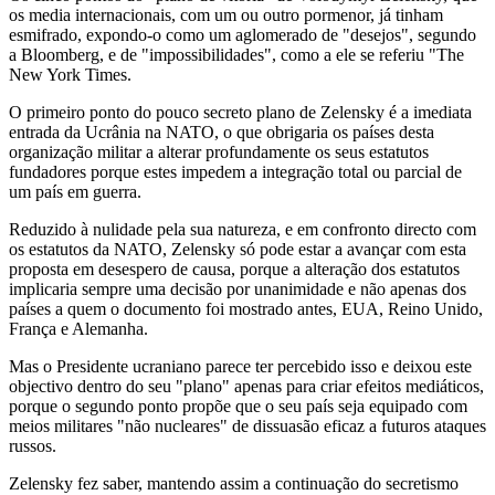
os media internacionais, com um ou outro pormenor, já tinham
esmifrado, expondo-o como um aglomerado de "desejos", segundo
a Bloomberg, e de "impossibilidades", como a ele se referiu "The
New York Times.
O primeiro ponto do pouco secreto plano de Zelensky é a imediata
entrada da Ucrânia na NATO, o que obrigaria os países desta
organização militar a alterar profundamente os seus estatutos
fundadores porque estes impedem a integração total ou parcial de
um país em guerra.
Reduzido à nulidade pela sua natureza, e em confronto directo com
os estatutos da NATO, Zelensky só pode estar a avançar com esta
proposta em desespero de causa, porque a alteração dos estatutos
implicaria sempre uma decisão por unanimidade e não apenas dos
países a quem o documento foi mostrado antes, EUA, Reino Unido,
França e Alemanha.
Mas o Presidente ucraniano parece ter percebido isso e deixou este
objectivo dentro do seu "plano" apenas para criar efeitos mediáticos,
porque o segundo ponto propõe que o seu país seja equipado com
meios militares "não nucleares" de dissuasão eficaz a futuros ataques
russos.
Zelensky fez saber, mantendo assim a continuação do secretismo