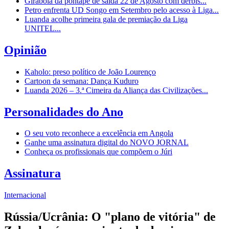
Girabola dá pontapé de saída 22 de Agosto com dérbis...
Petro enfrenta UD Songo em Setembro pelo acesso à Liga...
Luanda acolhe primeira gala de premiação da Liga
UNITEL...
Opinião
Kaholo: preso político de João Lourenço
Cartoon da semana: Dança Kuduro
Luanda 2026 – 3.ª Cimeira da Aliança das Civilizações...
Personalidades do Ano
O seu voto reconhece a excelência em Angola
Ganhe uma assinatura digital do NOVO JORNAL
Conheça os profissionais que compõem o Júri
Assinatura
Internacional
Rússia/Ucrânia: O "plano de vitória" de