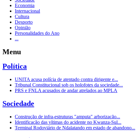
Economia
Internacional
Cultura
Desporto
Opinião
Personalidades do Ano
...
Menu
Política
UNITA acusa polícia de atentado contra dirigente e...
Tribunal Constitucional sob os holofotes da sociedade...
PRS e FNLA acusados de andar atrelados ao MPLA
Sociedade
Construção de infra-estruturas "amputa" arborização...
Identificação das vítimas do acidente no Kwanza-Sul...
Terminal Rodoviário de Ndalatando em estado de abandono...