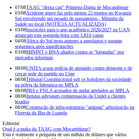
07/08
TAAG "deixa cair" Primeira-Dama de Moçambique
03/08
Acidente grave faz pelo menos 22 mortos no Kwanza
Sul envolvendo um pesado de passageiros - Ministra da
Saúde no local (NOTÍCIA ACTUALIZADA)
03/08
Inscrições para o ano académico 2026/2027 na UAN
arrancam esta segunda-feira com 3.810 vagas
04/08
África do Sul nega ataques a angolanos e garante
segurança após manifestações
03/08
MININT e BNA aliados contra as "kinguilas" nos
mercados informais
08/08
UNITA acusa polícia de atentado contra dirigente e de
cercar sede do partido no Uíge
08/08
Tribunal Constitucional sob os holofotes da sociedade
na peleja da liderança no MPLA
08/08
PRS e FNLA acusados de andar atrelados ao MPLA
08/08
Juristas advogam compensação da Unitel a clientes
lesados
08/08
Construção de infra-estruturas "amputa" arborização na
Floresta da Ilha de Luanda
Editorial
Qual é a maka da TAAG com Moçambique?
Esta é realmente a pergunta de um milhão de dólares que vários