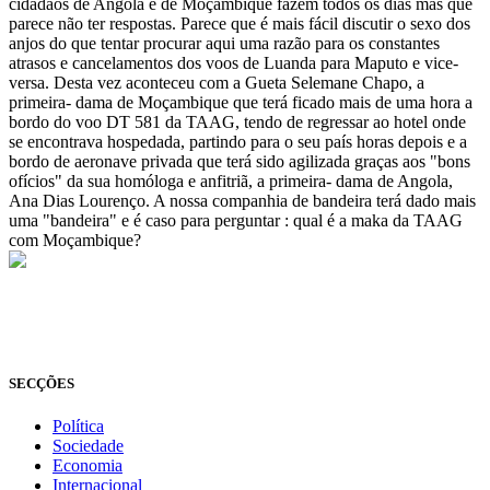
cidadãos de Angola e de Moçambique fazem todos os dias mas que
parece não ter respostas. Parece que é mais fácil discutir o sexo dos
anjos do que tentar procurar aqui uma razão para os constantes
atrasos e cancelamentos dos voos de Luanda para Maputo e vice-
versa. Desta vez aconteceu com a Gueta Selemane Chapo, a
primeira- dama de Moçambique que terá ficado mais de uma hora a
bordo do voo DT 581 da TAAG, tendo de regressar ao hotel onde
se encontrava hospedada, partindo para o seu país horas depois e a
bordo de aeronave privada que terá sido agilizada graças aos "bons
ofícios" da sua homóloga e anfitriã, a primeira- dama de Angola,
Ana Dias Lourenço. A nossa companhia de bandeira terá dado mais
uma "bandeira" e é caso para perguntar : qual é a maka da TAAG
com Moçambique?
© Novo Jornal, 2026
Todos os direitos reservados
Fundado em 2008
SECÇÕES
Política
Sociedade
Economia
Internacional