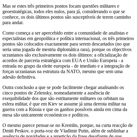
Mas se estes três primeiros pontos focam questões militares e
geoestratégicas, todos eles nulos, para já, considerando o que se
conhece, os dois últimos pontos são susceptíveis de terem caminho
para andar.
Como começa a ser apercebido entre a comunidade de analistas e
especialistas em geopolítica e política internacional, os três primeiros
pontos são colocados exactamente para serem descartados (no que
seria uma jogada de mestria diplomática rara), porque os objectivos
ucranianos são exclusivamente os dois últimos: a oficialização de
acordos de parceria estratégica com EUA e União Europeia - a
entrada no grupo da eleite europeia - de imediato e a integração de
forças ucranianas na estrutura da NATO, mesmo que sem uma
adesão definitiva.
Outra conclusão a que se pode facilmente chegar analisando os
cinco pontos de Zelensky, nomeadamente a ausência de
exequibilidade dos que são estritamente militares ou orbitam na
esfera militar, é que em Kiev se assume já uma derrota militar na
guerra com a Rússia e que os ganhos possíveis ainda em cima da
mesa são unicamente económicos e políticos.
O mesmo parece pensar-se no Kremlin, porque, na curta reacção de
Dmiti Peskov, o porta-voz de Vladimir Putin, além de sublinhar a
ausência de novidades e a repetição da frase desafiante de que