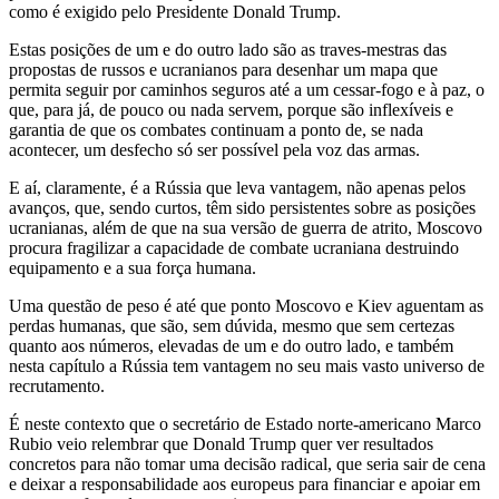
como é exigido pelo Presidente Donald Trump.
Estas posições de um e do outro lado são as traves-mestras das
propostas de russos e ucranianos para desenhar um mapa que
permita seguir por caminhos seguros até a um cessar-fogo e à paz, o
que, para já, de pouco ou nada servem, porque são inflexíveis e
garantia de que os combates continuam a ponto de, se nada
acontecer, um desfecho só ser possível pela voz das armas.
E aí, claramente, é a Rússia que leva vantagem, não apenas pelos
avanços, que, sendo curtos, têm sido persistentes sobre as posições
ucranianas, além de que na sua versão de guerra de atrito, Moscovo
procura fragilizar a capacidade de combate ucraniana destruindo
equipamento e a sua força humana.
Uma questão de peso é até que ponto Moscovo e Kiev aguentam as
perdas humanas, que são, sem dúvida, mesmo que sem certezas
quanto aos números, elevadas de um e do outro lado, e também
nesta capítulo a Rússia tem vantagem no seu mais vasto universo de
recrutamento.
É neste contexto que o secretário de Estado norte-americano Marco
Rubio veio relembrar que Donald Trump quer ver resultados
concretos para não tomar uma decisão radical, que seria sair de cena
e deixar a responsabilidade aos europeus para financiar e apoiar em