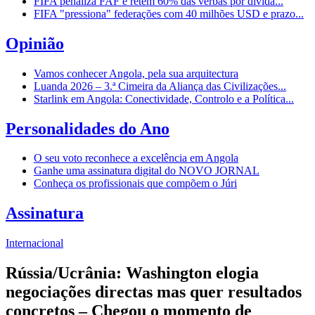
FIFA penaliza FAF e retém 60% das verbas por dívida...
FIFA "pressiona" federações com 40 milhões USD e prazo...
Opinião
Vamos conhecer Angola, pela sua arquitectura
Luanda 2026 – 3.ª Cimeira da Aliança das Civilizações...
Starlink em Angola: Conectividade, Controlo e a Política...
Personalidades do Ano
O seu voto reconhece a excelência em Angola
Ganhe uma assinatura digital do NOVO JORNAL
Conheça os profissionais que compõem o Júri
Assinatura
Internacional
Rússia/Ucrânia: Washington elogia
negociações directas mas quer resultados
concretos – Chegou o momento de