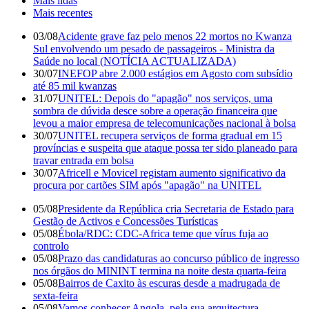
Mais lidas
Mais recentes
03/08
Acidente grave faz pelo menos 22 mortos no Kwanza
Sul envolvendo um pesado de passageiros - Ministra da
Saúde no local (NOTÍCIA ACTUALIZADA)
30/07
INEFOP abre 2.000 estágios em Agosto com subsídio
até 85 mil kwanzas
31/07
UNITEL: Depois do "apagão" nos serviços, uma
sombra de dúvida desce sobre a operação financeira que
levou a maior empresa de telecomunicações nacional à bolsa
30/07
UNITEL recupera serviços de forma gradual em 15
províncias e suspeita que ataque possa ter sido planeado para
travar entrada em bolsa
30/07
Africell e Movicel registam aumento significativo da
procura por cartões SIM após "apagão" na UNITEL
05/08
Presidente da República cria Secretaria de Estado para
Gestão de Activos e Concessões Turísticas
05/08
Ébola/RDC: CDC-Africa teme que vírus fuja ao
controlo
05/08
Prazo das candidaturas ao concurso público de ingresso
nos órgãos do MININT termina na noite desta quarta-feira
05/08
Bairros de Caxito às escuras desde a madrugada de
sexta-feira
05/08
Vamos conhecer Angola, pela sua arquitectura