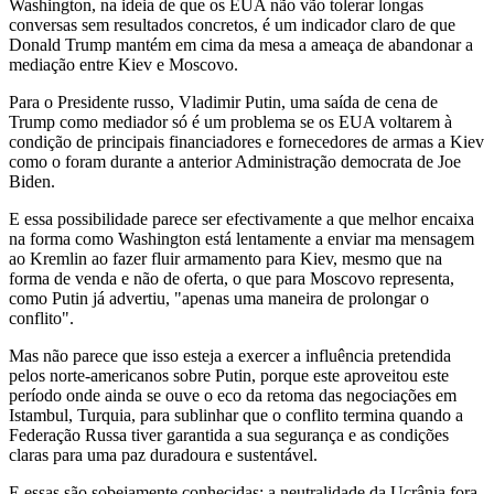
Washington, na ideia de que os EUA não vão tolerar longas
conversas sem resultados concretos, é um indicador claro de que
Donald Trump mantém em cima da mesa a ameaça de abandonar a
mediação entre Kiev e Moscovo.
Para o Presidente russo, Vladimir Putin, uma saída de cena de
Trump como mediador só é um problema se os EUA voltarem à
condição de principais financiadores e fornecedores de armas a Kiev
como o foram durante a anterior Administração democrata de Joe
Biden.
E essa possibilidade parece ser efectivamente a que melhor encaixa
na forma como Washington está lentamente a enviar ma mensagem
ao Kremlin ao fazer fluir armamento para Kiev, mesmo que na
forma de venda e não de oferta, o que para Moscovo representa,
como Putin já advertiu, "apenas uma maneira de prolongar o
conflito".
Mas não parece que isso esteja a exercer a influência pretendida
pelos norte-americanos sobre Putin, porque este aproveitou este
período onde ainda se ouve o eco da retoma das negociações em
Istambul, Turquia, para sublinhar que o conflito termina quando a
Federação Russa tiver garantida a sua segurança e as condições
claras para uma paz duradoura e sustentável.
E essas são sobejamente conhecidas: a neutralidade da Ucrânia fora