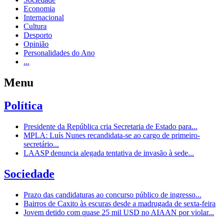
Economia
Internacional
Cultura
Desporto
Opinião
Personalidades do Ano
...
Menu
Política
Presidente da República cria Secretaria de Estado para...
MPLA: Luís Nunes recandidata-se ao cargo de primeiro-
secretário...
LAASP denuncia alegada tentativa de invasão à sede...
Sociedade
Prazo das candidaturas ao concurso público de ingresso...
Bairros de Caxito às escuras desde a madrugada de sexta-feira
Jovem detido com quase 25 mil USD no AIAAN por violar...