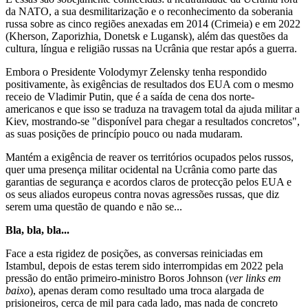
da NATO, a sua desmilitarização e o reconhecimento da soberania
russa sobre as cinco regiões anexadas em 2014 (Crimeia) e em 2022
(Kherson, Zaporizhia, Donetsk e Lugansk), além das questões da
cultura, língua e religião russas na Ucrânia que restar após a guerra.
Embora o Presidente Volodymyr Zelensky tenha respondido
positivamente, às exigências de resultados dos EUA com o mesmo
receio de Vladimir Putin, que é a saída de cena dos norte-
americanos e que isso se traduza na travagem total da ajuda militar a
Kiev, mostrando-se "disponível para chegar a resultados concretos",
as suas posições de princípio pouco ou nada mudaram.
Mantém a exigência de reaver os territórios ocupados pelos russos,
quer uma presença militar ocidental na Ucrânia como parte das
garantias de segurança e acordos claros de protecção pelos EUA e
os seus aliados europeus contra novas agressões russas, que diz
serem uma questão de quando e não se...
Bla, bla, bla...
Face a esta rigidez de posições, as conversas reiniciadas em
Istambul, depois de estas terem sido interrompidas em 2022 pela
pressão do então primeiro-ministro Boros Johnson (
ver links em
baixo
), apenas deram como resultado uma troca alargada de
prisioneiros, cerca de mil para cada lado, mas nada de concreto