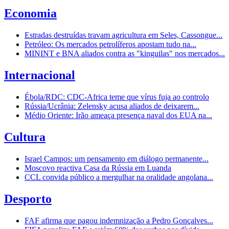
Economia
Estradas destruídas travam agricultura em Seles, Cassongue...
Petróleo: Os mercados petrolíferos apostam tudo na...
MININT e BNA aliados contra as "kinguilas" nos mercados...
Internacional
Ébola/RDC: CDC-Africa teme que vírus fuja ao controlo
Rússia/Ucrânia: Zelensky acusa aliados de deixarem...
Médio Oriente: Irão ameaça presença naval dos EUA na...
Cultura
Israel Campos: um pensamento em diálogo permanente...
Moscovo reactiva Casa da Rússia em Luanda
CCL convida público a mergulhar na oralidade angolana...
Desporto
FAF afirma que pagou indemnização a Pedro Gonçalves...