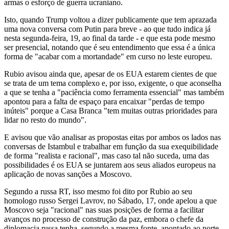
armas o esforço de guerra ucraniano.
Isto, quando Trump voltou a dizer publicamente que tem aprazada
uma nova conversa com Putin para breve - ao que tudo indica já
nesta segunda-feira, 19, ao final da tarde - e que esta pode mesmo
ser presencial, notando que é seu entendimento que essa é a única
forma de "acabar com a mortandade" em curso no leste europeu.
Rubio avisou ainda que, apesar de os EUA estarem cientes de que
se trata de um tema complexo e, por isso, exigente, o que aconselha
a que se tenha a "paciência como ferramenta essencial" mas também
apontou para a falta de espaço para encaixar "perdas de tempo
inúteis" porque a Casa Branca "tem muitas outras prioridades para
lidar no resto do mundo".
E avisou que vão analisar as propostas eitas por ambos os lados nas
conversas de Istambul e trabalhar em função da sua exequibilidade
de forma "realista e racional", mas caso tal não suceda, uma das
possibilidades é os EUA se juntarem aos seus aliados europeus na
aplicação de novas sanções a Moscovo.
Segundo a russa RT, isso mesmo foi dito por Rubio ao seu
homologo russo Sergei Lavrov, no Sábado, 17, onde apelou a que
Moscovo seja "racional" nas suas posições de forma a facilitar
avanços no processo de construção da paz, embora o chefe da
diplomacia russa tenha, segundo a mesma fonte, apontado ao norte-