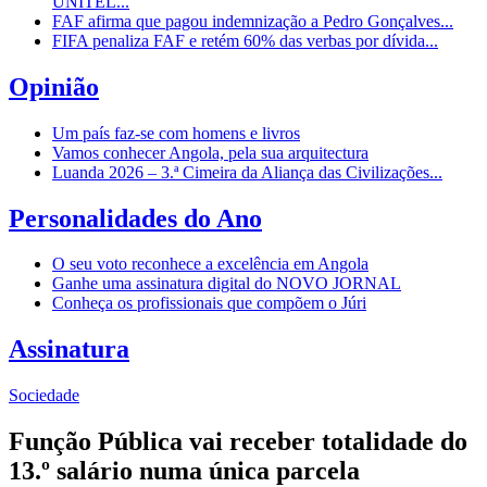
UNITEL...
FAF afirma que pagou indemnização a Pedro Gonçalves...
FIFA penaliza FAF e retém 60% das verbas por dívida...
Opinião
Um país faz-se com homens e livros
Vamos conhecer Angola, pela sua arquitectura
Luanda 2026 – 3.ª Cimeira da Aliança das Civilizações...
Personalidades do Ano
O seu voto reconhece a excelência em Angola
Ganhe uma assinatura digital do NOVO JORNAL
Conheça os profissionais que compõem o Júri
Assinatura
Sociedade
Função Pública vai receber totalidade do
13.º salário numa única parcela