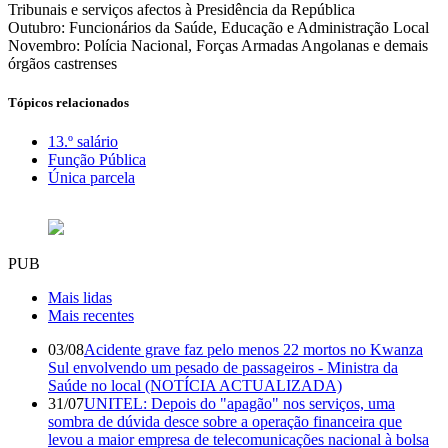
Tribunais e serviços afectos à Presidência da República
Outubro: Funcionários da Saúde, Educação e Administração Local
Novembro: Polícia Nacional, Forças Armadas Angolanas e demais
órgãos castrenses
Tópicos relacionados
13.º salário
Função Pública
Única parcela
PUB
Mais lidas
Mais recentes
03/08
Acidente grave faz pelo menos 22 mortos no Kwanza
Sul envolvendo um pesado de passageiros - Ministra da
Saúde no local (NOTÍCIA ACTUALIZADA)
31/07
UNITEL: Depois do "apagão" nos serviços, uma
sombra de dúvida desce sobre a operação financeira que
levou a maior empresa de telecomunicações nacional à bolsa