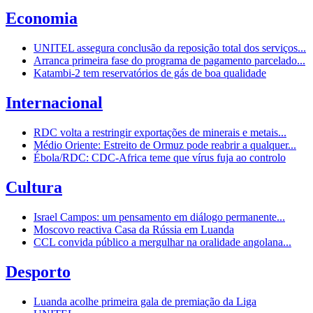
Economia
UNITEL assegura conclusão da reposição total dos serviços...
Arranca primeira fase do programa de pagamento parcelado...
Katambi-2 tem reservatórios de gás de boa qualidade
Internacional
RDC volta a restringir exportações de minerais e metais...
Médio Oriente: Estreito de Ormuz pode reabrir a qualquer...
Ébola/RDC: CDC-Africa teme que vírus fuja ao controlo
Cultura
Israel Campos: um pensamento em diálogo permanente...
Moscovo reactiva Casa da Rússia em Luanda
CCL convida público a mergulhar na oralidade angolana...
Desporto
Luanda acolhe primeira gala de premiação da Liga