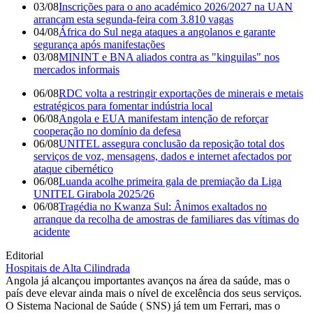
03/08
Inscrições para o ano académico 2026/2027 na UAN
arrancam esta segunda-feira com 3.810 vagas
04/08
África do Sul nega ataques a angolanos e garante
segurança após manifestações
03/08
MININT e BNA aliados contra as "kinguilas" nos
mercados informais
06/08
RDC volta a restringir exportações de minerais e metais
estratégicos para fomentar indústria local
06/08
Angola e EUA manifestam intenção de reforçar
cooperação no domínio da defesa
06/08
UNITEL assegura conclusão da reposição total dos
serviços de voz, mensagens, dados e internet afectados por
ataque cibernético
06/08
Luanda acolhe primeira gala de premiação da Liga
UNITEL Girabola 2025/26
06/08
Tragédia no Kwanza Sul: Ânimos exaltados no
arranque da recolha de amostras de familiares das vítimas do
acidente
Editorial
Hospitais de Alta Cilindrada
Angola já alcançou importantes avanços na área da saúde, mas o
país deve elevar ainda mais o nível de excelência dos seus serviços.
O Sistema Nacional de Saúde ( SNS) já tem um Ferrari, mas o