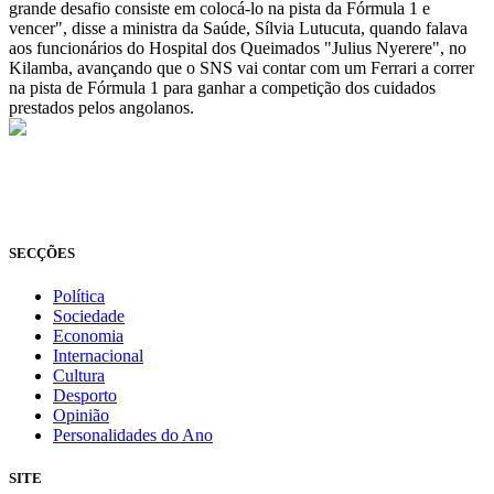
grande desafio consiste em colocá-lo na pista da Fórmula 1 e
vencer", disse a ministra da Saúde, Sílvia Lutucuta, quando falava
aos funcionários do Hospital dos Queimados "Julius Nyerere", no
Kilamba, avançando que o SNS vai contar com um Ferrari a correr
na pista de Fórmula 1 para ganhar a competição dos cuidados
prestados pelos angolanos.
© Novo Jornal, 2026
Todos os direitos reservados
Fundado em 2008
SECÇÕES
Política
Sociedade
Economia
Internacional
Cultura
Desporto
Opinião
Personalidades do Ano
SITE