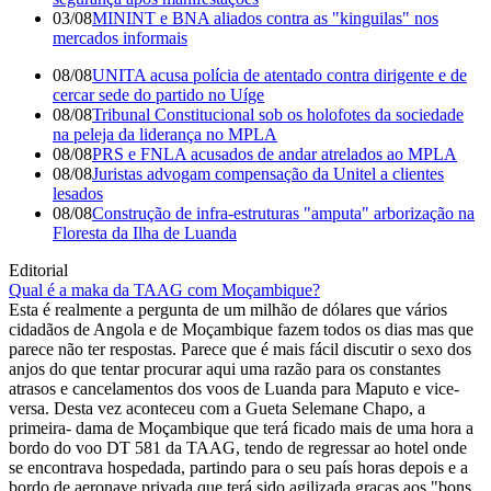
03/08
MININT e BNA aliados contra as "kinguilas" nos
mercados informais
08/08
UNITA acusa polícia de atentado contra dirigente e de
cercar sede do partido no Uíge
08/08
Tribunal Constitucional sob os holofotes da sociedade
na peleja da liderança no MPLA
08/08
PRS e FNLA acusados de andar atrelados ao MPLA
08/08
Juristas advogam compensação da Unitel a clientes
lesados
08/08
Construção de infra-estruturas "amputa" arborização na
Floresta da Ilha de Luanda
Editorial
Qual é a maka da TAAG com Moçambique?
Esta é realmente a pergunta de um milhão de dólares que vários
cidadãos de Angola e de Moçambique fazem todos os dias mas que
parece não ter respostas. Parece que é mais fácil discutir o sexo dos
anjos do que tentar procurar aqui uma razão para os constantes
atrasos e cancelamentos dos voos de Luanda para Maputo e vice-
versa. Desta vez aconteceu com a Gueta Selemane Chapo, a
primeira- dama de Moçambique que terá ficado mais de uma hora a
bordo do voo DT 581 da TAAG, tendo de regressar ao hotel onde
se encontrava hospedada, partindo para o seu país horas depois e a
bordo de aeronave privada que terá sido agilizada graças aos "bons