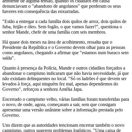
ambiente de alguma tensão, quando os cidadãos em causa
denunciavam o "abandono de angolanos" que perderam os seus
haveres em consequência das enxurradas.
"Estão a entregar a cada família dois quilos de arroz, dois quilos de
fuba, feijão e óleo. Sem fogão, o que vamos fazer?", questiona o
senhor Mande, chefe de uma família com seis membros.
Há quase dois meses na área de acolhimento, ressalta que o
Presidente da República e o Governo devem olhar para as pessoas
como angolanos, chegando a afirmar que "estamos num buraco sem
saída".
Quanto à presença da Polícia, Mande e outros cidadãos forçados a
abandonar o campismo indicaram que não havia necessidade, já que
não existiam delinquentes no local. "Só os ladrões é que devem ser
levados à força, aqui ninguém fez mal, apenas dependemos do
Governo", reforçou a senhora Amélia Japa.
Encerrado o campismo velho, várias famílias foram transferidas para
o novo, de onde, agora, começaram a sair, sem que consigam
apresentar uma versão unânime sobre a informação prestada pelo
Governo.
Uns dizem que as autoridades tencionam encerrar também o novo
campismo, outros sugerem problemas logísticos. "Uma caixa de