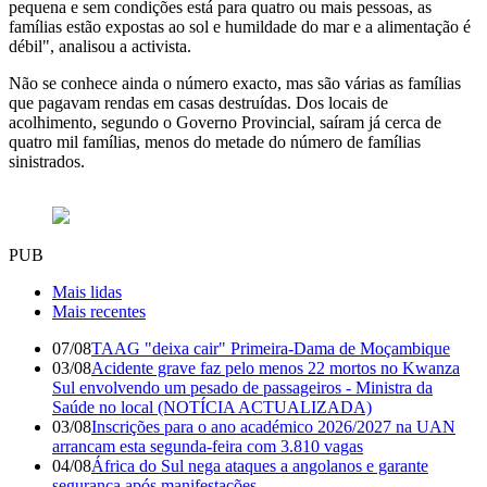
pequena e sem condições está para quatro ou mais pessoas, as
famílias estão expostas ao sol e humildade do mar e a alimentação é
débil", analisou a activista.
Não se conhece ainda o número exacto, mas são várias as famílias
que pagavam rendas em casas destruídas. Dos locais de
acolhimento, segundo o Governo Provincial, saíram já cerca de
quatro mil famílias, menos do metade do número de famílias
sinistrados.
PUB
Mais lidas
Mais recentes
07/08
TAAG "deixa cair" Primeira-Dama de Moçambique
03/08
Acidente grave faz pelo menos 22 mortos no Kwanza
Sul envolvendo um pesado de passageiros - Ministra da
Saúde no local (NOTÍCIA ACTUALIZADA)
03/08
Inscrições para o ano académico 2026/2027 na UAN
arrancam esta segunda-feira com 3.810 vagas
04/08
África do Sul nega ataques a angolanos e garante
segurança após manifestações