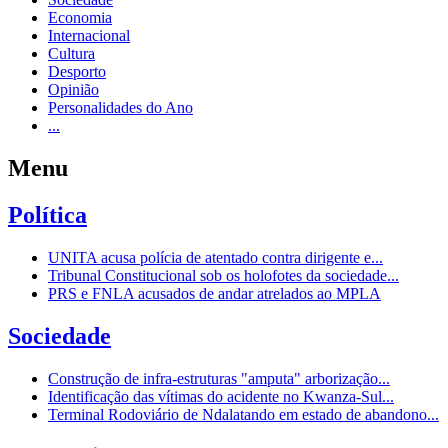
Economia
Internacional
Cultura
Desporto
Opinião
Personalidades do Ano
...
Menu
Política
UNITA acusa polícia de atentado contra dirigente e...
Tribunal Constitucional sob os holofotes da sociedade...
PRS e FNLA acusados de andar atrelados ao MPLA
Sociedade
Construção de infra-estruturas "amputa" arborização...
Identificação das vítimas do acidente no Kwanza-Sul...
Terminal Rodoviário de Ndalatando em estado de abandono...