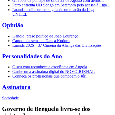
Girabola dá pontapé de saída 22 de Agosto com dérbis...
Petro enfrenta UD Songo em Setembro pelo acesso à Liga...
Luanda acolhe primeira gala de premiação da Liga
UNITEL...
Opinião
Kaholo: preso político de João Lourenço
Cartoon da semana: Dança Kuduro
Luanda 2026 – 3.ª Cimeira da Aliança das Civilizações...
Personalidades do Ano
O seu voto reconhece a excelência em Angola
Ganhe uma assinatura digital do NOVO JORNAL
Conheça os profissionais que compõem o Júri
Assinatura
Sociedade
Governo de Benguela livra-se dos