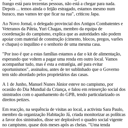
frango está para trezentas pessoas, não está a chegar para nada.
Depois ... temos ainda o feijão estragado, estamos mesmo num
buraco, mas vamos ter que ficar na rua", criticou Japa.
Ao Novo Jornal, o delegado provincial dos Antigos Combatentes e
Veteranos da Pátria, Yuri Chagas, membro da equipa de
coordenação do campismo, explica que as autoridades não podem
apoiar com material de construção (cimento, blocos, pregos, varões
e chapas) o inquilino e o senhorio de uma mesma casa.
"Por isso é que a estas famílias estamos a dar o kit de alimentação,
esperando que voltem a pagar uma renda em outro local. Vamos
acompanhar tudo, mas é esta a estratégia, até para evitar
oportunismos", assinalou, antes de ter sublinhado que o Governo
tem sido abordado pelos proprietários das casas.
A 1 de Junho, Manuel Nunes Júnior esteve no campismo, por
ocasião do Dia Mundial da Criança, e falou em reinserção social dos
sinistrados com o apanhamento do GPB, tendo particularizado os
direitos petizes.
Em reacção, na sequência de visitas ao local, a activista Sara Paulo,
membro da organização Habitação Já, criada monitorizar as políticas
a favor dos sinistrados, disse ser deplorável o quadro social vigente
no campismo, quase dois meses após as cheias. "Uma tenda