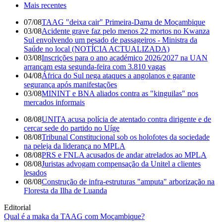
Mais recentes
07/08
TAAG "deixa cair" Primeira-Dama de Moçambique
03/08
Acidente grave faz pelo menos 22 mortos no Kwanza
Sul envolvendo um pesado de passageiros - Ministra da
Saúde no local (NOTÍCIA ACTUALIZADA)
03/08
Inscrições para o ano académico 2026/2027 na UAN
arrancam esta segunda-feira com 3.810 vagas
04/08
África do Sul nega ataques a angolanos e garante
segurança após manifestações
03/08
MININT e BNA aliados contra as "kinguilas" nos
mercados informais
08/08
UNITA acusa polícia de atentado contra dirigente e de
cercar sede do partido no Uíge
08/08
Tribunal Constitucional sob os holofotes da sociedade
na peleja da liderança no MPLA
08/08
PRS e FNLA acusados de andar atrelados ao MPLA
08/08
Juristas advogam compensação da Unitel a clientes
lesados
08/08
Construção de infra-estruturas "amputa" arborização na
Floresta da Ilha de Luanda
Editorial
Qual é a maka da TAAG com Moçambique?