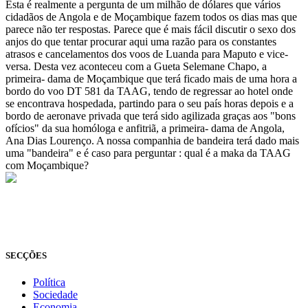
Esta é realmente a pergunta de um milhão de dólares que vários
cidadãos de Angola e de Moçambique fazem todos os dias mas que
parece não ter respostas. Parece que é mais fácil discutir o sexo dos
anjos do que tentar procurar aqui uma razão para os constantes
atrasos e cancelamentos dos voos de Luanda para Maputo e vice-
versa. Desta vez aconteceu com a Gueta Selemane Chapo, a
primeira- dama de Moçambique que terá ficado mais de uma hora a
bordo do voo DT 581 da TAAG, tendo de regressar ao hotel onde
se encontrava hospedada, partindo para o seu país horas depois e a
bordo de aeronave privada que terá sido agilizada graças aos "bons
ofícios" da sua homóloga e anfitriã, a primeira- dama de Angola,
Ana Dias Lourenço. A nossa companhia de bandeira terá dado mais
uma "bandeira" e é caso para perguntar : qual é a maka da TAAG
com Moçambique?
© Novo Jornal, 2026
Todos os direitos reservados
Fundado em 2008
SECÇÕES
Política
Sociedade
Economia