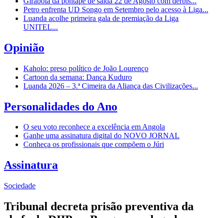
Girabola dá pontapé de saída 22 de Agosto com dérbis...
Petro enfrenta UD Songo em Setembro pelo acesso à Liga...
Luanda acolhe primeira gala de premiação da Liga
UNITEL...
Opinião
Kaholo: preso político de João Lourenço
Cartoon da semana: Dança Kuduro
Luanda 2026 – 3.ª Cimeira da Aliança das Civilizações...
Personalidades do Ano
O seu voto reconhece a excelência em Angola
Ganhe uma assinatura digital do NOVO JORNAL
Conheça os profissionais que compõem o Júri
Assinatura
Sociedade
Tribunal decreta prisão preventiva da