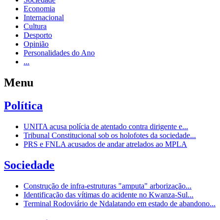
Economia
Internacional
Cultura
Desporto
Opinião
Personalidades do Ano
...
Menu
Política
UNITA acusa polícia de atentado contra dirigente e...
Tribunal Constitucional sob os holofotes da sociedade...
PRS e FNLA acusados de andar atrelados ao MPLA
Sociedade
Construção de infra-estruturas "amputa" arborização...
Identificação das vítimas do acidente no Kwanza-Sul...
Terminal Rodoviário de Ndalatando em estado de abandono...