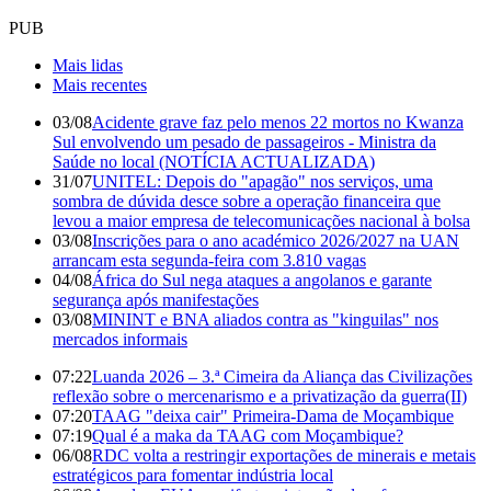
PUB
Mais lidas
Mais recentes
03/08
Acidente grave faz pelo menos 22 mortos no Kwanza
Sul envolvendo um pesado de passageiros - Ministra da
Saúde no local (NOTÍCIA ACTUALIZADA)
31/07
UNITEL: Depois do "apagão" nos serviços, uma
sombra de dúvida desce sobre a operação financeira que
levou a maior empresa de telecomunicações nacional à bolsa
03/08
Inscrições para o ano académico 2026/2027 na UAN
arrancam esta segunda-feira com 3.810 vagas
04/08
África do Sul nega ataques a angolanos e garante
segurança após manifestações
03/08
MININT e BNA aliados contra as "kinguilas" nos
mercados informais
07:22
Luanda 2026 – 3.ª Cimeira da Aliança das Civilizações
reflexão sobre o mercenarismo e a privatização da guerra(II)
07:20
TAAG "deixa cair" Primeira-Dama de Moçambique
07:19
Qual é a maka da TAAG com Moçambique?
06/08
RDC volta a restringir exportações de minerais e metais
estratégicos para fomentar indústria local