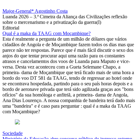
Major-General* Agostinho Costa
Luanda 2026 – 3.ª Cimeira da Aliança das Civilizações reflexão
sobre o mercenarismo e a privatização da guerra(I)
Editorial
Qual é a maka da TAAG com Moçambique?
Esta é realmente a pergunta de um milhão de dólares que vários
cidadãos de Angola e de Moçambique fazem todos os dias mas que
parece não ter respostas. Parece que é mais fácil discutir o sexo dos
anjos do que tentar procurar aqui uma razão para os constantes
atrasos e cancelamentos dos voos de Luanda para Maputo e vice-
versa. Desta vez aconteceu com a Gueta Selemane Chapo, a
primeira- dama de Moçambique que terá ficado mais de uma hora a
bordo do voo DT 581 da TAAG, tendo de regressar ao hotel onde
se encontrava hospedada, partindo para o seu país horas depois e a
bordo de aeronave privada que terá sido agilizada graças aos "bons
ofícios" da sua homóloga e anfitriã, a primeira- dama de Angola,
Ana Dias Lourenço. A nossa companhia de bandeira terá dado mais
uma "bandeira" e é caso para perguntar : qual é a maka da TAAG
com Moçambique?
Sociedade
Ministério da Educação abre concurso público de ingresso externo