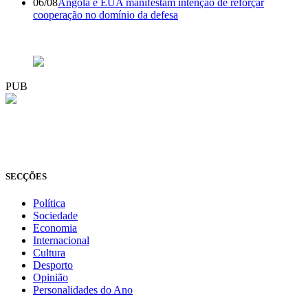
06/08
Angola e EUA manifestam intenção de reforçar
cooperação no domínio da defesa
PUB
© Novo Jornal, 2026
Todos os direitos reservados
Fundado em 2008
SECÇÕES
Política
Sociedade
Economia
Internacional
Cultura
Desporto
Opinião
Personalidades do Ano