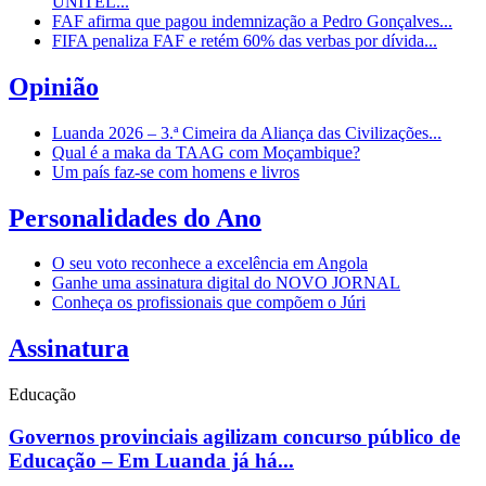
UNITEL...
FAF afirma que pagou indemnização a Pedro Gonçalves...
FIFA penaliza FAF e retém 60% das verbas por dívida...
Opinião
Luanda 2026 – 3.ª Cimeira da Aliança das Civilizações...
Qual é a maka da TAAG com Moçambique?
Um país faz-se com homens e livros
Personalidades do Ano
O seu voto reconhece a excelência em Angola
Ganhe uma assinatura digital do NOVO JORNAL
Conheça os profissionais que compõem o Júri
Assinatura
Educação
Governos provinciais agilizam concurso público de
Educação – Em Luanda já há...