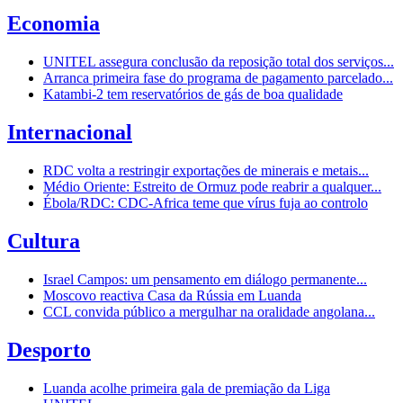
Economia
UNITEL assegura conclusão da reposição total dos serviços...
Arranca primeira fase do programa de pagamento parcelado...
Katambi-2 tem reservatórios de gás de boa qualidade
Internacional
RDC volta a restringir exportações de minerais e metais...
Médio Oriente: Estreito de Ormuz pode reabrir a qualquer...
Ébola/RDC: CDC-Africa teme que vírus fuja ao controlo
Cultura
Israel Campos: um pensamento em diálogo permanente...
Moscovo reactiva Casa da Rússia em Luanda
CCL convida público a mergulhar na oralidade angolana...
Desporto
Luanda acolhe primeira gala de premiação da Liga