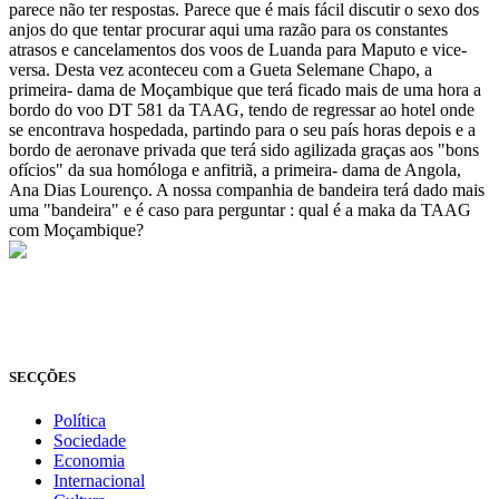
parece não ter respostas. Parece que é mais fácil discutir o sexo dos
anjos do que tentar procurar aqui uma razão para os constantes
atrasos e cancelamentos dos voos de Luanda para Maputo e vice-
versa. Desta vez aconteceu com a Gueta Selemane Chapo, a
primeira- dama de Moçambique que terá ficado mais de uma hora a
bordo do voo DT 581 da TAAG, tendo de regressar ao hotel onde
se encontrava hospedada, partindo para o seu país horas depois e a
bordo de aeronave privada que terá sido agilizada graças aos "bons
ofícios" da sua homóloga e anfitriã, a primeira- dama de Angola,
Ana Dias Lourenço. A nossa companhia de bandeira terá dado mais
uma "bandeira" e é caso para perguntar : qual é a maka da TAAG
com Moçambique?
© Novo Jornal, 2026
Todos os direitos reservados
Fundado em 2008
SECÇÕES
Política
Sociedade
Economia
Internacional