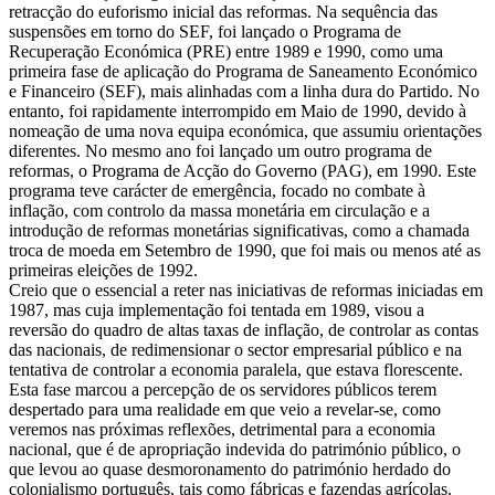
retracção do euforismo inicial das reformas. Na sequência das
suspensões em torno do SEF, foi lançado o Programa de
Recuperação Económica (PRE) entre 1989 e 1990, como uma
primeira fase de aplicação do Programa de Saneamento Económico
e Financeiro (SEF), mais alinhadas com a linha dura do Partido. No
entanto, foi rapidamente interrompido em Maio de 1990, devido à
nomeação de uma nova equipa económica, que assumiu orientações
diferentes. No mesmo ano foi lançado um outro programa de
reformas, o Programa de Acção do Governo (PAG), em 1990. Este
programa teve carácter de emergência, focado no combate à
inflação, com controlo da massa monetária em circulação e a
introdução de reformas monetárias significativas, como a chamada
troca de moeda em Setembro de 1990, que foi mais ou menos até as
primeiras eleições de 1992.
Creio que o essencial a reter nas iniciativas de reformas iniciadas em
1987, mas cuja implementação foi tentada em 1989, visou a
reversão do quadro de altas taxas de inflação, de controlar as contas
das nacionais, de redimensionar o sector empresarial público e na
tentativa de controlar a economia paralela, que estava florescente.
Esta fase marcou a percepção de os servidores públicos terem
despertado para uma realidade em que veio a revelar-se, como
veremos nas próximas reflexões, detrimental para a economia
nacional, que é de apropriação indevida do património público, o
que levou ao quase desmoronamento do património herdado do
colonialismo português, tais como fábricas e fazendas agrícolas.