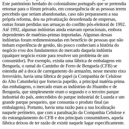
Este património herdado do colonialismo português que se pretendia
retornar para o fórum privado, em consequência de as pessoas terem
percebido que seriam abandonadas, caso não preparassem a sua
própria reforma, deu na privatização desordenada de empresas,
outras foram perdidas nas arruaças do conflito pós-eleitoral de 1992.
Até 1992, algumas indústrias ainda estavam operacionais, embora
dependentes de matérias-primas importadas. Algumas dessas
indústrias foram redimensionadas em benefício de pessoas que não
tinham experiência de gestão, tão pouco conheciam a história do
negócio e/ou dos fundamentos do mercado daquela indústria
(qualquer negócio existe para resolver um problema de um
consumidor). Por exemplo, existia uma fábrica de embalagens em
Benguela, o ramal do Caminho de Ferro de Benguela (CFB) se
estendia até a doca de carregamento do armazém, nesse mesmo eixo
ferroviário, havia uma fábrica de papel (a Companhia de Celulose
do Alto Catumbela) que fornecia papelão, a principal matéria-prima
das embalagens, o mercado eram as indústrias do Huambo e de
Benguela, que simplesmente eram o segundo e o terceiro parque
industrial do país, antecedidos do parque industrial de Luanda e um
grande parque pesqueiro, que consumia o produto final (as
embalagens). Portanto, havia uma razão para a sua localização
naquele perímetro, que com a paralisação da Companhia Celulose e
do estrangulamento do CFB e dos principais consumidores, aquela
fábrica deixou de ter razão de existir naquele lugar especificamente.