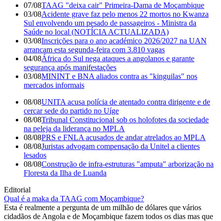
07/08
TAAG "deixa cair" Primeira-Dama de Moçambique
03/08
Acidente grave faz pelo menos 22 mortos no Kwanza
Sul envolvendo um pesado de passageiros - Ministra da
Saúde no local (NOTÍCIA ACTUALIZADA)
03/08
Inscrições para o ano académico 2026/2027 na UAN
arrancam esta segunda-feira com 3.810 vagas
04/08
África do Sul nega ataques a angolanos e garante
segurança após manifestações
03/08
MININT e BNA aliados contra as "kinguilas" nos
mercados informais
08/08
UNITA acusa polícia de atentado contra dirigente e de
cercar sede do partido no Uíge
08/08
Tribunal Constitucional sob os holofotes da sociedade
na peleja da liderança no MPLA
08/08
PRS e FNLA acusados de andar atrelados ao MPLA
08/08
Juristas advogam compensação da Unitel a clientes
lesados
08/08
Construção de infra-estruturas "amputa" arborização na
Floresta da Ilha de Luanda
Editorial
Qual é a maka da TAAG com Moçambique?
Esta é realmente a pergunta de um milhão de dólares que vários
cidadãos de Angola e de Moçambique fazem todos os dias mas que