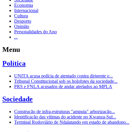
Economia
Internacional
Cultura
Desporto
Opinião
Personalidades do Ano
...
Menu
Política
UNITA acusa polícia de atentado contra dirigente e...
Tribunal Constitucional sob os holofotes da sociedade...
PRS e FNLA acusados de andar atrelados ao MPLA
Sociedade
Construção de infra-estruturas "amputa" arborização...
Identificação das vítimas do acidente no Kwanza-Sul...
Terminal Rodoviário de Ndalatando em estado de abandono...