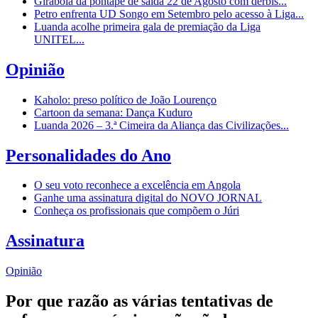
Girabola dá pontapé de saída 22 de Agosto com dérbis...
Petro enfrenta UD Songo em Setembro pelo acesso à Liga...
Luanda acolhe primeira gala de premiação da Liga
UNITEL...
Opinião
Kaholo: preso político de João Lourenço
Cartoon da semana: Dança Kuduro
Luanda 2026 – 3.ª Cimeira da Aliança das Civilizações...
Personalidades do Ano
O seu voto reconhece a excelência em Angola
Ganhe uma assinatura digital do NOVO JORNAL
Conheça os profissionais que compõem o Júri
Assinatura
Opinião
Por que razão as várias tentativas de