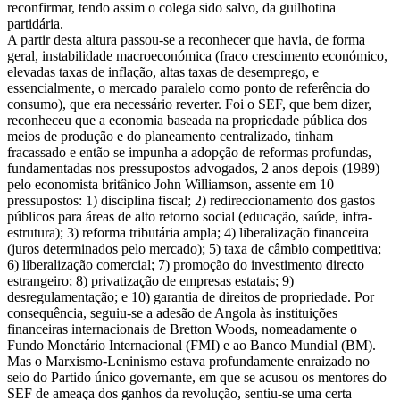
reconfirmar, tendo assim o colega sido salvo, da guilhotina
partidária.
A partir desta altura passou-se a reconhecer que havia, de forma
geral, instabilidade macroeconómica (fraco crescimento económico,
elevadas taxas de inflação, altas taxas de desemprego, e
essencialmente, o mercado paralelo como ponto de referência do
consumo), que era necessário reverter. Foi o SEF, que bem dizer,
reconheceu que a economia baseada na propriedade pública dos
meios de produção e do planeamento centralizado, tinham
fracassado e então se impunha a adopção de reformas profundas,
fundamentadas nos pressupostos advogados, 2 anos depois (1989)
pelo economista britânico John Williamson, assente em 10
pressupostos: 1) disciplina fiscal; 2) redireccionamento dos gastos
públicos para áreas de alto retorno social (educação, saúde, infra-
estrutura); 3) reforma tributária ampla; 4) liberalização financeira
(juros determinados pelo mercado); 5) taxa de câmbio competitiva;
6) liberalização comercial; 7) promoção do investimento directo
estrangeiro; 8) privatização de empresas estatais; 9)
desregulamentação; e 10) garantia de direitos de propriedade. Por
consequência, seguiu-se a adesão de Angola às instituições
financeiras internacionais de Bretton Woods, nomeadamente o
Fundo Monetário Internacional (FMI) e ao Banco Mundial (BM).
Mas o Marxismo-Leninismo estava profundamente enraizado no
seio do Partido único governante, em que se acusou os mentores do
SEF de ameaça dos ganhos da revolução, sentiu-se uma certa