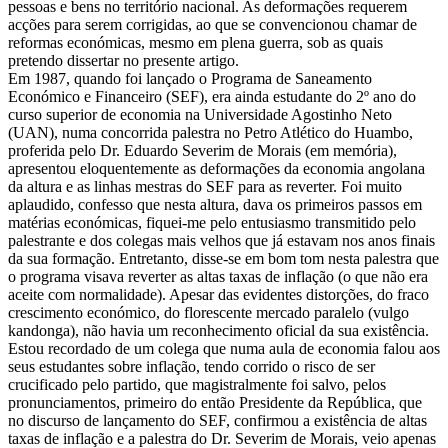
pessoas e bens no território nacional. As deformações requerem
acções para serem corrigidas, ao que se convencionou chamar de
reformas económicas, mesmo em plena guerra, sob as quais
pretendo dissertar no presente artigo.
Em 1987, quando foi lançado o Programa de Saneamento
Económico e Financeiro (SEF), era ainda estudante do 2º ano do
curso superior de economia na Universidade Agostinho Neto
(UAN), numa concorrida palestra no Petro Atlético do Huambo,
proferida pelo Dr. Eduardo Severim de Morais (em memória),
apresentou eloquentemente as deformações da economia angolana
da altura e as linhas mestras do SEF para as reverter. Foi muito
aplaudido, confesso que nesta altura, dava os primeiros passos em
matérias económicas, fiquei-me pelo entusiasmo transmitido pelo
palestrante e dos colegas mais velhos que já estavam nos anos finais
da sua formação. Entretanto, disse-se em bom tom nesta palestra que
o programa visava reverter as altas taxas de inflação (o que não era
aceite com normalidade). Apesar das evidentes distorções, do fraco
crescimento económico, do florescente mercado paralelo (vulgo
kandonga), não havia um reconhecimento oficial da sua existência.
Estou recordado de um colega que numa aula de economia falou aos
seus estudantes sobre inflação, tendo corrido o risco de ser
crucificado pelo partido, que magistralmente foi salvo, pelos
pronunciamentos, primeiro do então Presidente da República, que
no discurso de lançamento do SEF, confirmou a existência de altas
taxas de inflação e a palestra do Dr. Severim de Morais, veio apenas