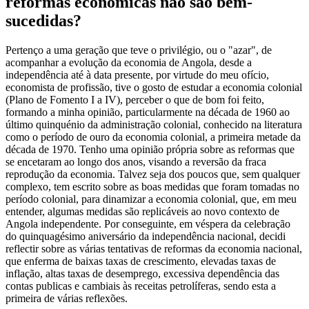
reformas económicas não são bem-
sucedidas?
Pertenço a uma geração que teve o privilégio, ou o "azar", de
acompanhar a evolução da economia de Angola, desde a
independência até à data presente, por virtude do meu ofício,
economista de profissão, tive o gosto de estudar a economia colonial
(Plano de Fomento I a IV), perceber o que de bom foi feito,
formando a minha opinião, particularmente na década de 1960 ao
último quinquénio da administração colonial, conhecido na literatura
como o período de ouro da economia colonial, a primeira metade da
década de 1970. Tenho uma opinião própria sobre as reformas que
se encetaram ao longo dos anos, visando a reversão da fraca
reprodução da economia. Talvez seja dos poucos que, sem qualquer
complexo, tem escrito sobre as boas medidas que foram tomadas no
período colonial, para dinamizar a economia colonial, que, em meu
entender, algumas medidas são replicáveis ao novo contexto de
Angola independente. Por conseguinte, em véspera da celebração
do quinquagésimo aniversário da independência nacional, decidi
reflectir sobre as várias tentativas de reformas da economia nacional,
que enferma de baixas taxas de crescimento, elevadas taxas de
inflação, altas taxas de desemprego, excessiva dependência das
contas publicas e cambiais às receitas petrolíferas, sendo esta a
primeira de várias reflexões.