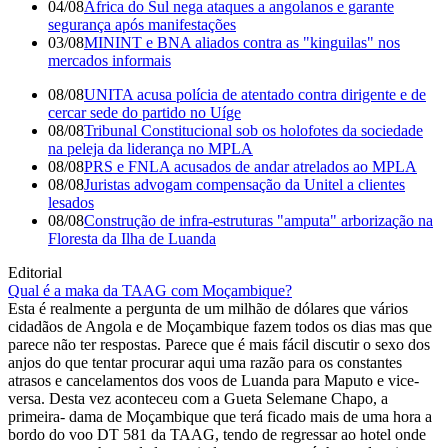
04/08
África do Sul nega ataques a angolanos e garante
segurança após manifestações
03/08
MININT e BNA aliados contra as "kinguilas" nos
mercados informais
08/08
UNITA acusa polícia de atentado contra dirigente e de
cercar sede do partido no Uíge
08/08
Tribunal Constitucional sob os holofotes da sociedade
na peleja da liderança no MPLA
08/08
PRS e FNLA acusados de andar atrelados ao MPLA
08/08
Juristas advogam compensação da Unitel a clientes
lesados
08/08
Construção de infra-estruturas "amputa" arborização na
Floresta da Ilha de Luanda
Editorial
Qual é a maka da TAAG com Moçambique?
Esta é realmente a pergunta de um milhão de dólares que vários
cidadãos de Angola e de Moçambique fazem todos os dias mas que
parece não ter respostas. Parece que é mais fácil discutir o sexo dos
anjos do que tentar procurar aqui uma razão para os constantes
atrasos e cancelamentos dos voos de Luanda para Maputo e vice-
versa. Desta vez aconteceu com a Gueta Selemane Chapo, a
primeira- dama de Moçambique que terá ficado mais de uma hora a
bordo do voo DT 581 da TAAG, tendo de regressar ao hotel onde