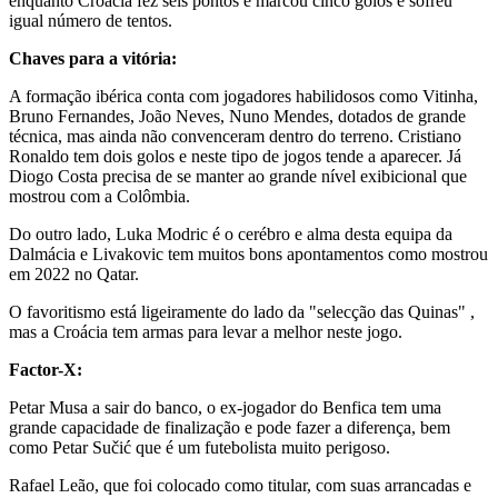
enquanto Croácia fez seis pontos e marcou cinco golos e sofreu
igual número de tentos.
Chaves para a vitória:
A formação ibérica conta com jogadores habilidosos como Vitinha,
Bruno Fernandes, João Neves, Nuno Mendes, dotados de grande
técnica, mas ainda não convenceram dentro do terreno. Cristiano
Ronaldo tem dois golos e neste tipo de jogos tende a aparecer. Já
Diogo Costa precisa de se manter ao grande nível exibicional que
mostrou com a Colômbia.
Do outro lado, Luka Modric é o cerébro e alma desta equipa da
Dalmácia e Livakovic tem muitos bons apontamentos como mostrou
em 2022 no Qatar.
O favoritismo está ligeiramente do lado da "selecção das Quinas" ,
mas a Croácia tem armas para levar a melhor neste jogo.
Factor-X:
Petar Musa a sair do banco, o ex-jogador do Benfica tem uma
grande capacidade de finalização e pode fazer a diferença, bem
como Petar Sučić que é um futebolista muito perigoso.
Rafael Leão, que foi colocado como titular, com suas arrancadas e