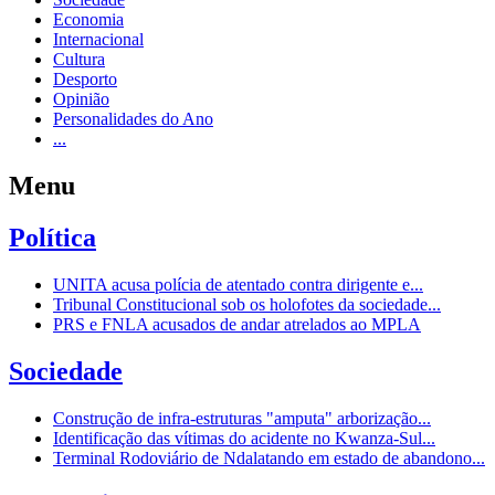
Economia
Internacional
Cultura
Desporto
Opinião
Personalidades do Ano
...
Menu
Política
UNITA acusa polícia de atentado contra dirigente e...
Tribunal Constitucional sob os holofotes da sociedade...
PRS e FNLA acusados de andar atrelados ao MPLA
Sociedade
Construção de infra-estruturas "amputa" arborização...
Identificação das vítimas do acidente no Kwanza-Sul...
Terminal Rodoviário de Ndalatando em estado de abandono...