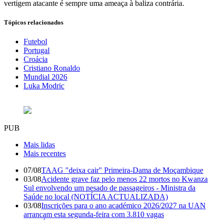
vertigem atacante é sempre uma ameaça à baliza contrária.
Tópicos relacionados
Futebol
Portugal
Croácia
Cristiano Ronaldo
Mundial 2026
Luka Modric
PUB
Mais lidas
Mais recentes
07/08
TAAG "deixa cair" Primeira-Dama de Moçambique
03/08
Acidente grave faz pelo menos 22 mortos no Kwanza
Sul envolvendo um pesado de passageiros - Ministra da
Saúde no local (NOTÍCIA ACTUALIZADA)
03/08
Inscrições para o ano académico 2026/2027 na UAN
arrancam esta segunda-feira com 3.810 vagas