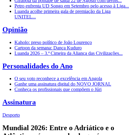
Girabola dá pontapé de saída 22 de Agosto com dérbis...
Petro enfrenta UD Songo em Setembro pelo acesso à Liga...
Luanda acolhe primeira gala de premiação da Liga
UNITEL...
Opinião
Kaholo: preso político de João Lourenço
Cartoon da semana: Dança Kuduro
Luanda 2026 – 3.ª Cimeira da Aliança das Civilizações...
Personalidades do Ano
O seu voto reconhece a excelência em Angola
Ganhe uma assinatura digital do NOVO JORNAL
Conheça os profissionais que compõem o Júri
Assinatura
Desporto
Mundial 2026: Entre o Adriático e o