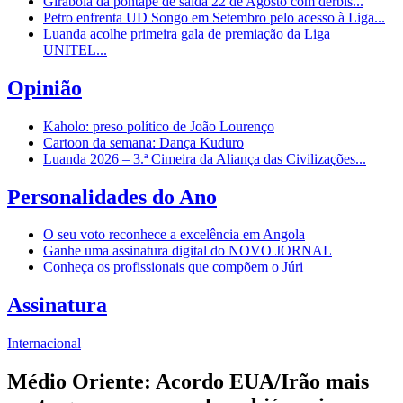
Girabola dá pontapé de saída 22 de Agosto com dérbis...
Petro enfrenta UD Songo em Setembro pelo acesso à Liga...
Luanda acolhe primeira gala de premiação da Liga
UNITEL...
Opinião
Kaholo: preso político de João Lourenço
Cartoon da semana: Dança Kuduro
Luanda 2026 – 3.ª Cimeira da Aliança das Civilizações...
Personalidades do Ano
O seu voto reconhece a excelência em Angola
Ganhe uma assinatura digital do NOVO JORNAL
Conheça os profissionais que compõem o Júri
Assinatura
Internacional
Médio Oriente: Acordo EUA/Irão mais