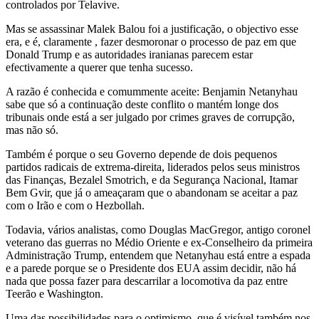
controlados por Telavive.
Mas se assassinar Malek Balou foi a justificação, o objectivo esse
era, e é, claramente , fazer desmoronar o processo de paz em que
Donald Trump e as autoridades iranianas parecem estar
efectivamente a querer que tenha sucesso.
A razão é conhecida e comummente aceite: Benjamin Netanyhau
sabe que só a continuação deste conflito o mantém longe dos
tribunais onde está a ser julgado por crimes graves de corrupção,
mas não só.
Também é porque o seu Governo depende de dois pequenos
partidos radicais de extrema-direita, liderados pelos seus ministros
das Finanças, Bezalel Smotrich, e da Segurança Nacional, Itamar
Bem Gvir, que já o ameaçaram que o abandonam se aceitar a paz
com o Irão e com o Hezbollah.
Todavia, vários analistas, como Douglas MacGregor, antigo coronel
veterano das guerras no Médio Oriente e ex-Conselheiro da primeira
Administração Trump, entendem que Netanyhau está entre a espada
e a parede porque se o Presidente dos EUA assim decidir, não há
nada que possa fazer para descarrilar a locomotiva da paz entre
Teerão e Washington.
Uma das possibilidades para o optimismo, que é visível também nos