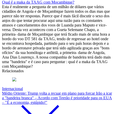
Qual é a maka da TAAG com Moçambique?
Esta é realmente a pergunta de um milhão de dólares que vários
cidadãos de Angola e de Moçambique fazem todos os dias mas que
parece não ter respostas. Parece que é mais fácil discutir o sexo dos
anjos do que tentar procurar aqui uma razão para os constantes
atrasos e cancelamentos dos voos de Luanda para Maputo e vice-
versa. Desta vez aconteceu com a Gueta Selemane Chapo, a
primeira- dama de Moçambique que terá ficado mais de uma hora a
bordo do voo DT 581 da TAAG, tendo de regressar ao hotel onde
se encontrava hospedada, partindo para o seu país horas depois e a
bordo de aeronave privada que terá sido agilizada graças aos "bons
ofícios" da sua homóloga e anfitriã, a primeira- dama de Angola,
Ana Dias Lourenço. A nossa companhia de bandeira terá dado mais
uma "bandeira" e é caso para perguntar : qual é a maka da TAAG
com Moçambique?
Relacionados
Internacional
Médio Oriente: Trump volta a recuar em plano para forçar Irão a içar
a "bandeira branca" – Acordo com Teerão é prioridade para os EUA
– "É a economia, estúpido!"