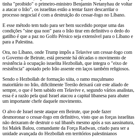
tinha "proibido" o primeiro-ministro Benjamin Netanyhau de voltar
a atacar o Irão", os israelitas estão a tentar fazer descarrilar o
processo negocial é com a destruição do cessar-fogo no Líbano.
E esse método tem tudo para ser bem sucedido porque uma das
condições "sine qua non" para o Irão tirar em definitivo o dedo do
gatilho é que a paz no Golfo Pérsico seja extensível para o Líbano e
para a Palestina.
Ora, no Líbano, onde Trump impôs a Telavive um cessar-fogo com
o Governo de Beirute, está presente há décadas o movimento de
resistência à ocupação israelita Hezbollah, que integra o "eixo de
resistência" apoiado pelo Irão assente em laços também religiosos.
Sendo o Hezbollah de formação xiita, o ramo muçulmano
maioritário no Irão, dificilmente Teerão deixará cair este aliado de
sempre, o que é bem sabido em Telavive e, segundo vários analistas,
essa é a razão pela qual Israel atacou a capital libanesa para abater
um importante chefe daquele movimento.
O alvo de Israel neste ataque em Beirute, que pode fazer
desmoronar o cessar-fogo em definitivo, visto que as forças israelitas
não deixaram de destruir o sul libanês mesmo após a sus aassinatura,
foi Malek Balou, comandante da Força Radwan, criado para ser a
unidade avançada do Hezbollah em territórios palestinianos