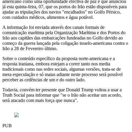
americano como uma oportunidade efectiva de paz é que anunciou
já esta quinta-feira, 07, que os portos do Irão estão disponíveis para
ajudar as tripulações dos navios "encalhados" no Golfo Pérsico,
com cuidados médicos, alimentos e água potável.
A informação foi enviada através dos canais formais de
comunicação marítima pela Organização Marítima e dos Portos do
Irão aos capitães das embarcações fundeadas no Golfo devido ao
começo da guerra lançada pela coligação israelo-americana contra o
Irão a 28 de Fevereiro último.
Sobre o conteúdo específico da proposta norte-americana e a
resposta iraniana, embora estejam a correr tanto nos media
tradicionais como nas redes sociais, algumas versões, trata-se de
mera especulação e só maias adiante neste processo será possível
perceber as cedências de um e do outro lado.
Todavia, convém ter presente que Donald Trump voltou a usar a
Truth Social para informar que "se o Irão não aceitar um acordo,
será atacado com mais força que nunca".
PUB