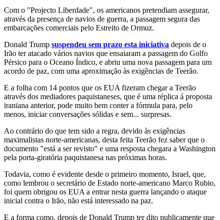
Com o "Projecto Liberdade", os americanos pretendiam assegurar,
através da presença de navios de guerra, a passagem segura das
embarcações comerciais pelo Estreito de Ormuz.
Donald Trump
suspendeu sem prazo esta iniciativa
depois de o
Irão ter atacado vários navios que ensaiaram a passagem do Golfo
Pérsico para o Oceano Índico, e abriu uma nova passagem para um
acordo de paz, com uma aproximação às exigências de Teerão.
E a folha com 14 pontos que os EUA fizeram chegar a Teerão
através dos mediadores paquistaneses, que é uma réplica á proposta
iraniana anterior, pode muito bem conter a fórmula para, pelo
menos, iniciar conversações sólidas e sem... surpresas.
Ao contrário do que tem sido a regra, devido às exigências
maximalistas norte-americanas, desta feita Teerão fez saber que o
documento "está a ser revisto" e uma resposta chegara a Washington
pela porta-giratória paquistanesa nas próximas horas.
Todavia, como é evidente desde o primeiro momento, Israel, que,
como lembrou o secretário de Estado norte-americano Marco Rubio,
foi quem obrigou os EUA a entrar nesta guerra lançando o ataque
inicial contra o Irão, não está interessado na paz.
E a forma como, depois de Donald Trump ter dito publicamente que