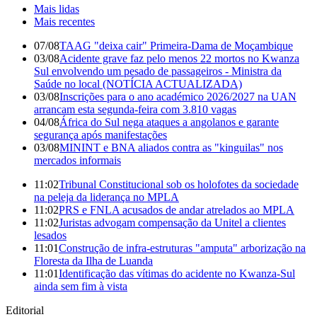
Mais lidas
Mais recentes
07/08
TAAG "deixa cair" Primeira-Dama de Moçambique
03/08
Acidente grave faz pelo menos 22 mortos no Kwanza
Sul envolvendo um pesado de passageiros - Ministra da
Saúde no local (NOTÍCIA ACTUALIZADA)
03/08
Inscrições para o ano académico 2026/2027 na UAN
arrancam esta segunda-feira com 3.810 vagas
04/08
África do Sul nega ataques a angolanos e garante
segurança após manifestações
03/08
MININT e BNA aliados contra as "kinguilas" nos
mercados informais
11:02
Tribunal Constitucional sob os holofotes da sociedade
na peleja da liderança no MPLA
11:02
PRS e FNLA acusados de andar atrelados ao MPLA
11:02
Juristas advogam compensação da Unitel a clientes
lesados
11:01
Construção de infra-estruturas "amputa" arborização na
Floresta da Ilha de Luanda
11:01
Identificação das vítimas do acidente no Kwanza-Sul
ainda sem fim à vista
Editorial