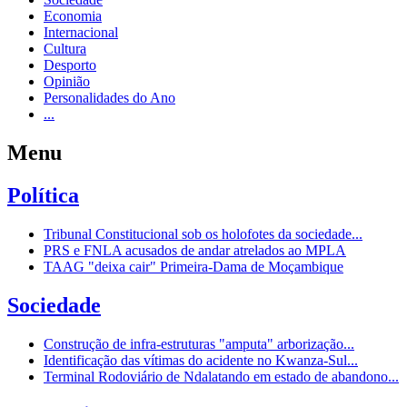
Economia
Internacional
Cultura
Desporto
Opinião
Personalidades do Ano
...
Menu
Política
Tribunal Constitucional sob os holofotes da sociedade...
PRS e FNLA acusados de andar atrelados ao MPLA
TAAG "deixa cair" Primeira-Dama de Moçambique
Sociedade
Construção de infra-estruturas "amputa" arborização...
Identificação das vítimas do acidente no Kwanza-Sul...
Terminal Rodoviário de Ndalatando em estado de abandono...