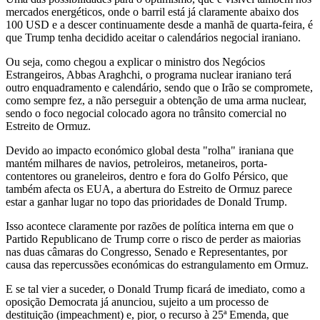
mercados energéticos, onde o barril está já claramente abaixo dos
100 USD e a descer continuamente desde a manhã de quarta-feira, é
que Trump tenha decidido aceitar o calendários negocial iraniano.
Ou seja, como chegou a explicar o ministro dos Negócios
Estrangeiros, Abbas Araghchi, o programa nuclear iraniano terá
outro enquadramento e calendário, sendo que o Irão se compromete,
como sempre fez, a não perseguir a obtenção de uma arma nuclear,
sendo o foco negocial colocado agora no trânsito comercial no
Estreito de Ormuz.
Devido ao impacto económico global desta "rolha" iraniana que
mantém milhares de navios, petroleiros, metaneiros, porta-
contentores ou graneleiros, dentro e fora do Golfo Pérsico, que
também afecta os EUA, a abertura do Estreito de Ormuz parece
estar a ganhar lugar no topo das prioridades de Donald Trump.
Isso acontece claramente por razões de política interna em que o
Partido Republicano de Trump corre o risco de perder as maiorias
nas duas câmaras do Congresso, Senado e Representantes, por
causa das repercussões económicas do estrangulamento em Ormuz.
E se tal vier a suceder, o Donald Trump ficará de imediato, como a
oposição Democrata já anunciou, sujeito a um processo de
destituição (impeachment) e, pior, o recurso à 25ª Emenda, que